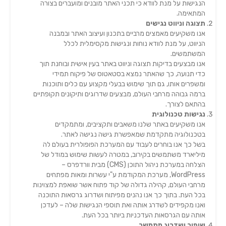
הנגישות על מנת לוודא כי תכני האתר מובנים ומועברים בצורה
המתאימה.
תצוגה וניווט נגישים
אנו משקיעים מאמצים מרביים בתכנון ועיצוב האתר ובמבנה
הניווט, על מנת לוודא נוחות ונגישות מקסימלית לכלל
המשתמשים.
אנו מבצעים בדיקות תצוגה וניווט באתר בעין אישית ובוחנת תוך
כדי תנועה, כך שהאתר נמצא בסטאטוס של פיקוח תמידי
ומשפרים אותו, גם תוך שימוש בבעלי מקצוע עם כלים ותוכנות
ברמה גבוהה מרחבי העולם, מבצעים שדרוגים ותיקונים תקופתיים
בהתאם לצורך.
נגישות טכנולוגית
אנו משקיעים באתר שלנו משאבים ותקציבים, ומתמקדים
בטכנולוגיה מתקדמת שמאפשרת גישה נגישה לאתר.
בשל כך אנו בוחרים לעבוד עם המערכת הפופולרית בעולם לה
מיליארד משתמשים בקירוב, במטרה לעשות שימוש במודל של
הצלחה במערכת ניהול התוכן (CMS) מבית וורדפרס –
WordPress, מערכת המקודמת ע"י עשרות ומאות מפתחים
מרחבי העולם, קהילה גדולה של קוד פתוח אשר שואפת למצוינות
בכל העת. בתוך כך אנו נהנים מפיתוח ושדרוג גרסאות התוכנה
ואנו מקפידים לשדרג אותה ואת תוספי הנגישות שלה – לעדכן
אותה עם הגרסאות העדכניות ביותר בכל העת.
שיפור ושדרוג מתמשך