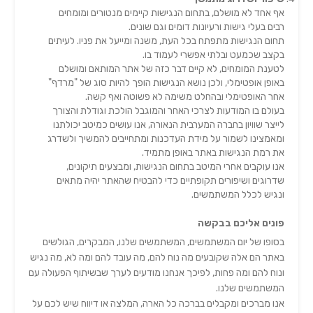
אף אחד לא מושלם, בתחום הנגישות קיימים מנטורים ומומחים
רבים בעלי גישות ורעיונות דומים וגם שונים.
תחום הנגישות מתפתח בכל העת, משנה ומייעל את פניו. לעיתים
בקצב שכמעט ובלתי אפשרי לעמוד בו.
לטענת המומחים, לא קיים דבר כזה של אתר המותאם ומושלם
באופן אופטימלי, ולכן נושא הנגישות הופך להיות סוג של "מרדף"
אחר האופטימלי ובהחלט משימה לא פשוטה ואף קשה.
בעולם בו המודעות לצרכי האחר והמוגבל הולכת וגודלת והצורך
לייצר שוויון בחברה המערבית הנאורה, אנו עושים כמיטב יכולתנו
ומאמצינו לשמור על מידת העדכנות ומתחייבים להמשיך ולשדרג
את רמת הנגישות באתר באופן מתמיד.
אנו עוקבים אחרי המיטב בתחום הנגישות, ומבצעים תיקונים,
שדרוגים ושיפורים תקופתיים כדי להבטיח שהאתר יהיה מתאים
ונגיש לכלל המשתמשים.
פונים אליכם בבקשה
בסופו של יום המשתמשים, המשתמשים שלנו, המבקרים, הגולשים
באתר הם אלה שקובעים מה נוח להם, מה עובד להם ומה לא, מה נגיש
ונוח להם ומה פחות, לפיכך אנחנו מודעים לערך שבשיתוף הפעולה עם
המשתמשים שלנו.
אנו מברכים ומקבלים בברכה כל הארה, המלצה או דיווח שיש לכם על