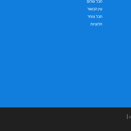
חבל שלום
עין הבשור
חבל צוחר
חלוציות
ע
|