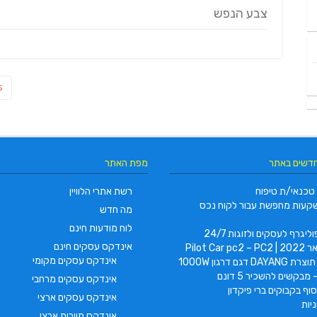
צבע הנפש
ניווט
s
חדשים באתר
מפת האתר
טכנאי/ת טיפוח
רשת אתרי הלוויין
קעות מחפשת עבור לקוח נכס
מה חדש
לוח מודעות חינם
ליגרף לעסקים ולזוגות 24/7
אינדקס עסקים חינם
Pilot Car
אינדקס עסקים מקומי
 דגם דרגון 1000W
 מבקשים להשכיר 5 דונם
אינדקס עסקים מרחבי
וף בקבוקים ברי פיקדון
אינדקס עסקים ארצי
יות
אינדקס תיירות ארצי