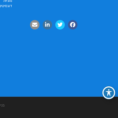
מוניות
דוגסיטינ
בני