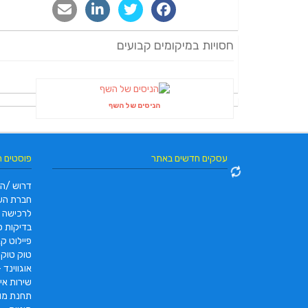
חסויות במיקומים קבועים
הניסים של השף
עסקים חדשים באתר
פוסטים 
דרוש /ה 
חברת הש
לרכישה
בדיקות פו
פיילוט קאר 2022 |  pc2 – PC2
טוק טוק תוצרת DAYANG
אוגווינד –
שירות איס
תחנת מונ