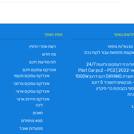
ניווט
חדשים באתר
מפת האתר
טכנאי/ת טיפוח
רשת אתרי הלוויין
קעות מחפשת עבור לקוח נכס
מה חדש
לוח מודעות חינם
ליגרף לעסקים ולזוגות 24/7
אינדקס עסקים חינם
Pilot Car
אינדקס עסקים מקומי
 דגם דרגון 1000W
ירור | ייצור | הרכבה | הקמה |
 מבקשים להשכיר 5 דונם
אינדקס עסקים מרחבי
ור | בניית מערכות קירור והקפאה
וף בקבוקים ברי פיקדון
אינדקס עסקים ארצי
יות
גרר מאיר | בחיפה והקריות
אינדקס תיירות ארצי
לינה
ג
חאנים
ספא וטיפולים
מסעדות ואוכל