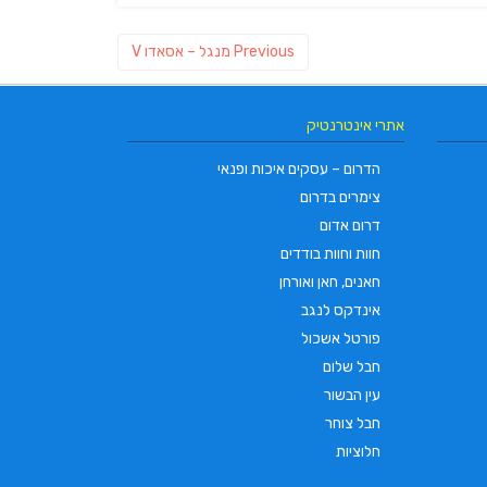
Previous
Previous
מנגל – אסאדו V
post:
אתרי אינטרנטיק
הדרום – עסקים איכות ופנאי
צימרים בדרום
דרום אדום
L.T.O יעוץ משכנתאות וכלכלת משפחה | יועץ
משכנתאות באשכול
חוות וחוות בודדים
SABRESA Brewery מבשלת ש
חאנים, חאן ואורחן
בירה
אינדקס לנגב
פורטל אשכול
חבל שלום
עין הבשור
חבל צוחר
חלוציות