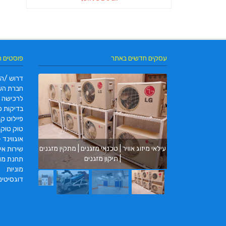
עסקים חדשים באתר
פוסטים 
דרוש /ה 
חברת הש
לרכישה
בדיקות פו
פיילוט קאר 2022 |  pc2 – PC2
טוק טוק תוצרת DAYANG
מ.ב מערכות ק
אוגווינד –
עילאי מיזוג אוויר | טכנאי מזגנים | מתקין מזגנים
בניית חדרי קיר
שירות איס
| תיקון מזגנים
תחנת מונ
מוניות
דוגסיטינ