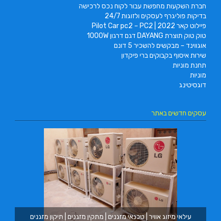
חברת השקעות מחפשת עבור לקוח נכס לרכישה
בדיקות פוליגרף לעסקים ולזוגות 24/7
פיילוט קאר 2022 | Pilot Car pc2 – PC2
טוק טוק תוצרת DAYANG דגם דרגון 1000W
אוגווינד – מבקשים להשכיר 5 דונם
שירות איסוף בקבוקים ברי פיקדון
תחנת מוניות
מוניות
דוגסיטינג
עסקים חדשים באתר
מ.ב
עילאי מיזוג אוויר | טכנאי מזגנים | מתקין מזגנים | תיקון מזגנים