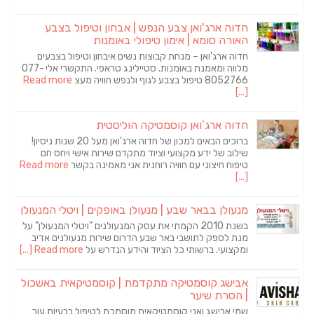
חדוה ארג'ואן צבע הנפש | אבחון וטיפול בצבע
האורה סומא | אימון טיפולי באומנות
חדוה ארג'ואן – מנחת קבוצות נשים איבחון וטיפול בצבעים
מלווה ומאמנת באומנות. סטיילינג טראפי. התקשרי אלי 077-
8052766 טיפול בצבע לגוף ולנפש חוויה מעצ
Read more
[...]
חדוה ארג’ואן קוסמטיקה הוליסטית
ברוכים הבאים למכון של חדוה ארג'ואן מעל 20 שנות ניסיון!
שילוב של ידע מקצועי וציוד מתקדם שירות אישי ויחס חם
טיפוח חיצוני עם חוויה רוחנית אני מאמינה בקשר
Read more
[...]
מנעולן בבאר שבע | מנעולן באופקים | ויטלי המנעולן
בשנת 2010 הקמתי את עסק המנעולנים "ויטלי המנעולן" על
מנת לספק לתושבי באר שבע הדרום שירות מנעולנים אדיב
ומקצועי. ברשותי כל הציוד והידע הנדרש על
Read more [...]
אבישג קוסמטיקה מתקדמת | קוסמטיקאית באשכול
| הסרת שיער
שמי אבישג ואני קוסמטיקאית מוסמכת לטיפול בבעיות עור