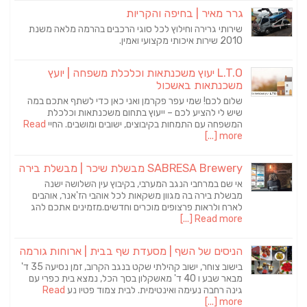
גרר מאיר | בחיפה והקריות
שירותי גרירה וחילוץ לכל סוגי הרכבים בהרמה מלאה משנת
2010 שירות איכותי מקצועי ואמין.
L.T.O יעוץ משכנתאות וכלכלת משפחה | יועץ
משכנתאות באשכול
שלום לכם! שמי עפר פקרמן ואני כאן כדי לשתף אתכם במה
שיש לי להציע לכם – ייעוץ בתחום משכנתאות וכלכלת
המשפחה עם התמחות בקיבוצים, ישובים ומושבים. החיי
Read
more [...]
SABRESA Brewery מבשלת שיכר | מבשלת בירה
אי שם במרחבי הנגב המערבי, בקיבוץ עין השלושה ישנה
מבשלת בירה בה מגוון משקאות לכל אוהבי הז'אנר, אוהבים
לארח ולראות פרצופים מוכרים וחדשים.מזמינים אתכם להג
Read more [...]
הניסים של השף | מסעדת שף בבית | ארוחות גורמה
בישוב צוחר, ישוב קהילתי שקט בנגב הקרוב, זמן נסיעה 35 ד'
מבאר שבע ו 40 ד' מאשקלון בסך הכל, נמצא בית כפרי עם
גינה רחבה נעימה ואינטימית. לבית צמוד פטיו נע
Read
more [...]