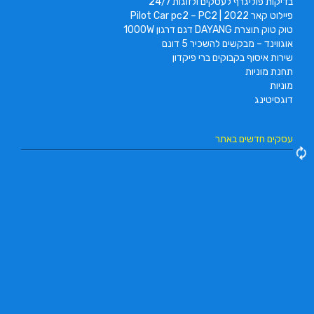
בדיקות פוליגרף לעסקים ולזוגות 24/7
פיילוט קאר 2022 | Pilot Car pc2 – PC2
טוק טוק תוצרת DAYANG דגם דרגון 1000W
אוגווינד – מבקשים להשכיר 5 דונם
שירות איסוף בקבוקים ברי פיקדון
תחנת מוניות
מוניות
דוגסיטינג
עסקים חדשים באתר