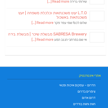
שירותי גרירה
Read more [...]
L.T.O יעוץ משכנתאות וכלכלת משפחה | יועץ
משכנתאות באשכול
שלום לכם! שמי עפר פקר
Read more [...]
SABRESA Brewery מבשלת שיכר | מבשלת בירה
אי שם במרחבי הנגב המע
Read more [...]
אתרי אינטרנטיק
הדרום – עסקים איכות ופנאי
צימרים בדרום
דרום אדום
חוות וחוות בודדים