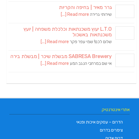
גרר מאיר | בחיפה והקריות
שירותי גרירה
Read more [...]
L.T.O יעוץ משכנתאות וכלכלת משפחה | יועץ
משכנתאות באשכול
שלום לכם! שמי עפר פקר
Read more [...]
SABRESA Brewery מבשלת שיכר | מבשלת בירה
אי שם במרחבי הנגב המע
Read more [...]
אתרי אינטרנטיק
הדרום – עסקים איכות ופנאי
צימרים בדרום
דרום אדום