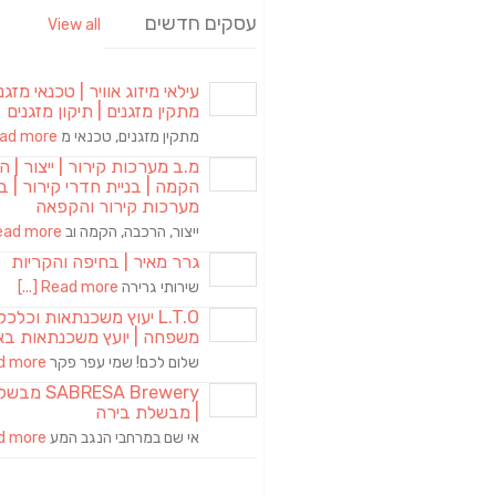
עסקים חדשים
View all
עילאי מיזוג אוויר | טכנאי מזגני
מתקין מזגנים | תיקון מזגנים
מתקין מזגנים, טכנאי מ
d more [...]
מ.ב מערכות קירור | ייצור | ה
הקמה | בניית חדרי קירור | בנ
מערכות קירור והקפאה
ייצור, הרכבה, הקמה וב
ad more [...]
גרר מאיר | בחיפה והקריות
שירותי גרירה
Read more [...]
L.T.O יעוץ משכנתאות וכלכ
משפחה | יועץ משכנתאות בא
שלום לכם! שמי עפר פקר
more [...]
RESA Brewery
| מבשלת בירה
אי שם במרחבי הנגב המע
more [...]