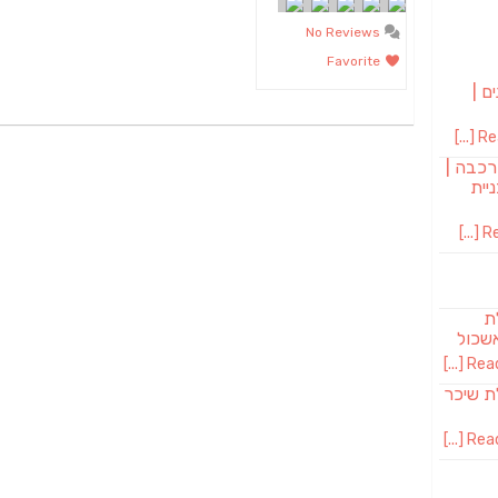
No Reviews
Favorite
ם |
Rea
רכבה |
יית
Re
לת
שכול
Read 
SAB מבשלת שיכר
Read 