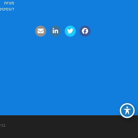
מוניות
דוגסיטינ
בני