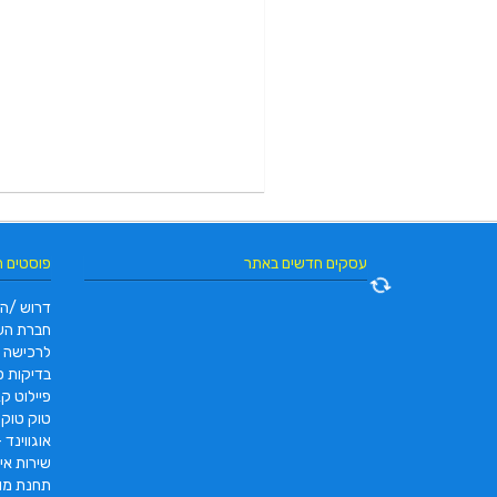
עסקים חדשים באתר
פוסטים 
דרוש /ה 
חברת הש
לרכישה
בדיקות פו
פיילוט קאר 2022 |  pc2 – PC2
טוק טוק תוצרת DAYANG
אוגווינד –
שירות איס
תחנת מונ