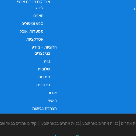
אינדקס תיירות ארצי
לינה
ג
חאנים
ספא וטיפולים
מסעדות ואוכל
אטרקציות
חלוציות – מידע
בני נצרים
נווה
שלומית
תמונות
סרטונים
אודות
ראשי
הצהרת נגישות
ית אתרים
|
בניית אתרים באר שבע
|
בניית אתרים בבאר שבע
|
קידום אתרים בבאר שב