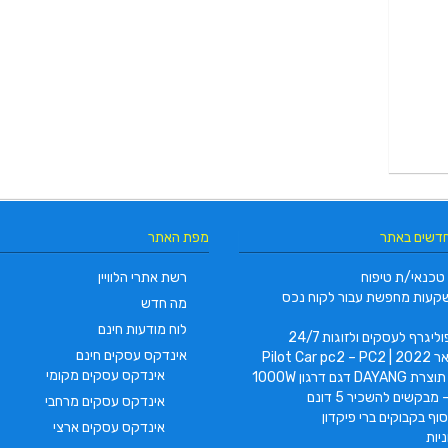
חדשים באתר
מפת האתר
טכנאי/ת טיפוח
רשת אתרי הלוויין
קעות מחפשת עבור לקוח נכס
מה חדש
לוח מודעות חינם
ליגרף לעסקים ולזוגות 24/7
אינדקס עסקים חינם
Pilot Car
אינדקס עסקים מקומי
 דגם דרגון 1000W
 מבקשים להשכיר 5 דונם
אינדקס עסקים מרחבי
וף בקבוקים ברי פיקדון
אינדקס עסקים ארצי
יות