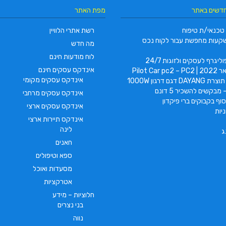
חדשים באתר
מפת האתר
טכנאי/ת טיפוח
רשת אתרי הלוויין
קעות מחפשת עבור לקוח נכס
מה חדש
לוח מודעות חינם
ליגרף לעסקים ולזוגות 24/7
אינדקס עסקים חינם
Pilot Car
אינדקס עסקים מקומי
 דגם דרגון 1000W
 מבקשים להשכיר 5 דונם
אינדקס עסקים מרחבי
וף בקבוקים ברי פיקדון
אינדקס עסקים ארצי
יות
אינדקס תיירות ארצי
לינה
ג
חאנים
ספא וטיפולים
מסעדות ואוכל
אטרקציות
חלוציות – מידע
בני נצרים
נווה