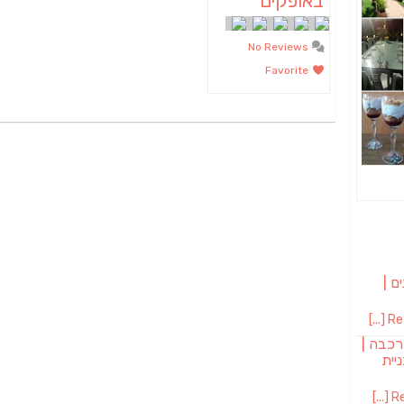
באופקים
No Reviews
Favorite
ם |
Rea
רכבה |
יית
Re