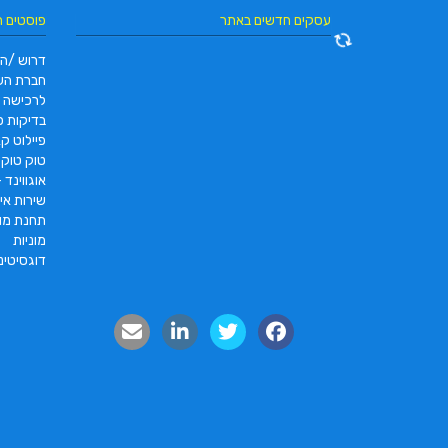
עסקים חדשים באתר
פוסטים 
דרוש /ה 
חברת הש
לרכישה
בדיקות פו
פיילוט קאר 2022 |  pc2 – PC2
טוק טוק תוצרת DAYANG
אוגווינד –
שירות איס
תחנת מונ
מוניות
דוגסיטינ