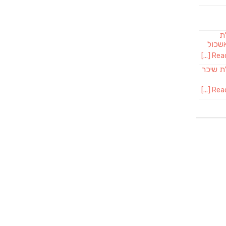
לת
שכול
Read 
SAB מבשלת שיכר
Read 