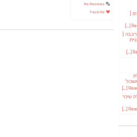
No Reviews
Favorite
ם |
Rea
רכבה |
יית
Re
לת
שכול
Read 
SAB מבשלת שיכר
Read 