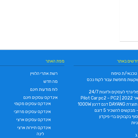
חדשים באתר
מפת האתר
טכנאי/ת טיפוח
רשת אתרי הלוויין
קעות מחפשת עבור לקוח נכס
מה חדש
לוח מודעות חינם
ליגרף לעסקים ולזוגות 24/7
אינדקס עסקים חינם
Pilot Car
אינדקס עסקים מקומי
 דגם דרגון 1000W
 מבקשים להשכיר 5 דונם
אינדקס עסקים מרחבי
וף בקבוקים ברי פיקדון
אינדקס עסקים ארצי
יות
אינדקס תיירות ארצי
לינה
ג