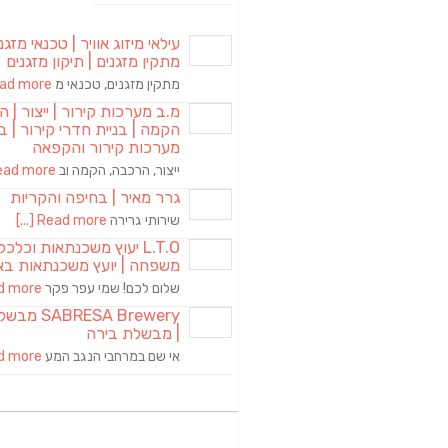
עילאי מיזוג אוויר | טכנאי מזגני
מתקין מזגנים | תיקון מזגנים
מתקין מזגנים, טכנאי מ
d more [...]
מ.ב מערכות קירור | ייצור | ה
הקמה | בניית חדרי קירור | בנ
מערכות קירור והקפאה
ייצור, הרכבה, הקמה וב
ad more [...]
גרר מאיר | בחיפה והקריות
שירותי גרירה
Read more [...]
L.T.O יעוץ משכנתאות וכלכ
משפחה | יועץ משכנתאות בא
שלום לכם! שמי עפר פקר
more [...]
RESA Brewery
| מבשלת בירה
אי שם במרחבי הנגב המע
more [...]