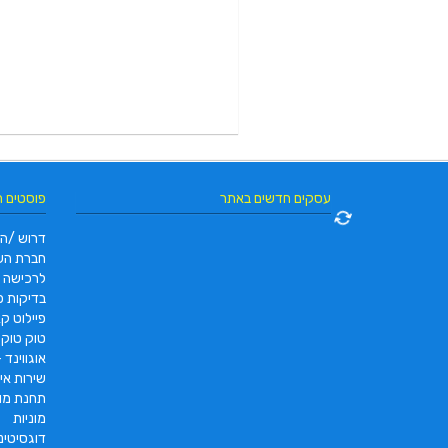
עסקים חדשים באתר
פוסטים 
דרוש /ה 
חברת הש
לרכישה
בדיקות פו
פיילוט קאר 2022 |  pc2 – PC2
טוק טוק תוצרת DAYANG
אוגווינד –
שירות איס
תחנת מונ
מוניות
דוגסיטינ