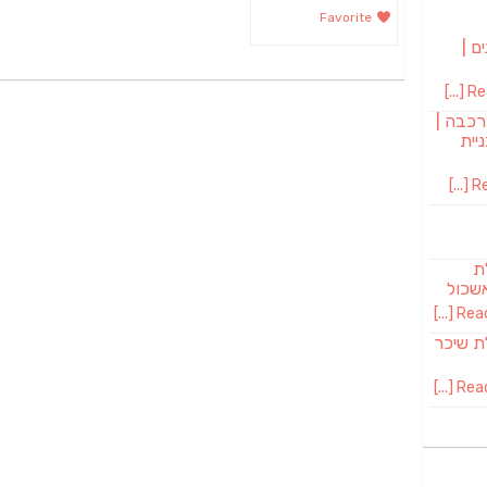
Favorite
ם |
Rea
רכבה |
יית
Re
לת
שכול
Read 
SAB מבשלת שיכר
Read 