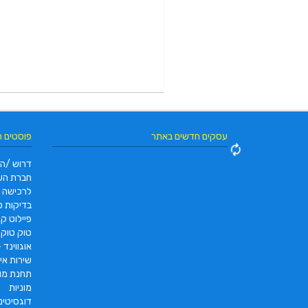
עסקים חדשים באתר
פוסטים 
דרוש /ה 
חברת הש
לרכישה
בדיקות פו
פיילוט קאר 2022 |  pc2 – PC2
טוק טוק תוצרת DAYANG
אוגווינד –
שירות איס
תחנת מונ
מוניות
דוגסיטינ