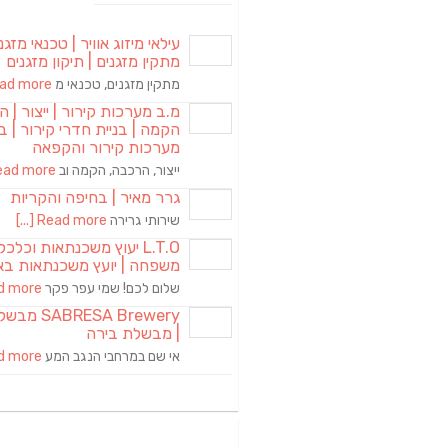
עילאי מיזוג אוויר | טכנאי מזגני
מתקין מזגנים | תיקון מזגנים
מתקין מזגנים, טכנאי מ
d more [...]
מ.ב מערכות קירור | ייצור | ה
הקמה | בניית חדרי קירור | בנ
מערכות קירור והקפאה
ייצור, הרכבה, הקמה וב
ad more [...]
גרר מאיר | בחיפה והקריות
שירותי גרירה
Read more [...]
L.T.O יעוץ משכנתאות וכלכ
משפחה | יועץ משכנתאות בא
שלום לכם! שמי עפר פקר
more [...]
RESA Brewery
| מבשלת בירה
אי שם במרחבי הנגב המע
more [...]