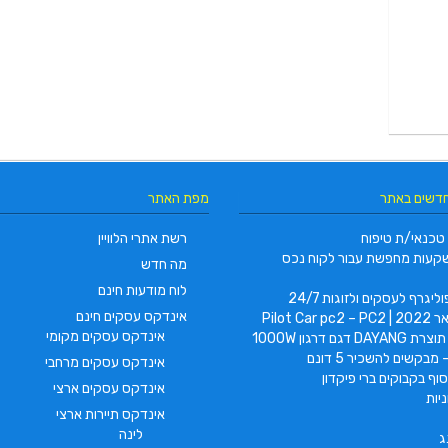
חדשים באתר
מפת האתר
טכנאי/ת טיפוח
רשת אתרי הלוויין
קעות מחפשת עבור לקוח נכס
מה חדש
לוח מודעות חינם
ליגרף לעסקים ולזוגות 24/7
אינדקס עסקים חינם
Pilot Car
אינדקס עסקים מקומי
 דגם דרגון 1000W
 מבקשים להשכיר 5 דונם
אינדקס עסקים מרחבי
וף בקבוקים ברי פיקדון
אינדקס עסקים ארצי
יות
אינדקס תיירות ארצי
לינה
ג