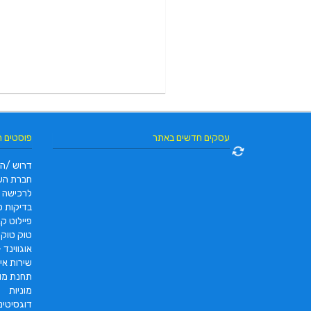
עסקים חדשים באתר
פוסטים 
דרוש /ה 
חברת הש
לרכישה
בדיקות פו
פיילוט קאר 2022 |  pc2 – PC2
טוק טוק תוצרת DAYANG
אוגווינד –
שירות איס
תחנת מונ
מוניות
דוגסיטינ