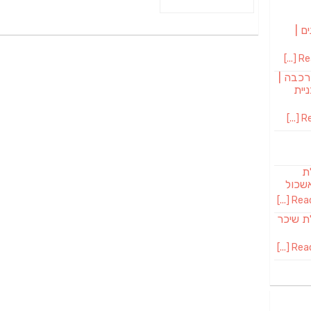
ם |
Rea
רכבה |
יית
Re
לת
שכול
Read 
SAB מבשלת שיכר
Read 