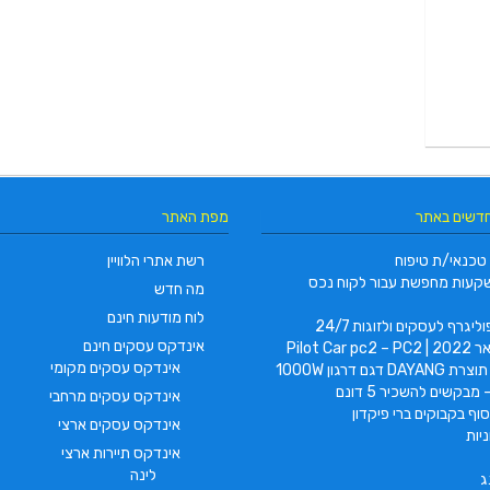
חדשים באתר
מפת האתר
טכנאי/ת טיפוח
רשת אתרי הלוויין
קעות מחפשת עבור לקוח נכס
מה חדש
לוח מודעות חינם
ליגרף לעסקים ולזוגות 24/7
אינדקס עסקים חינם
Pilot Car
אינדקס עסקים מקומי
 דגם דרגון 1000W
 מבקשים להשכיר 5 דונם
אינדקס עסקים מרחבי
וף בקבוקים ברי פיקדון
אינדקס עסקים ארצי
יות
אינדקס תיירות ארצי
לינה
ג