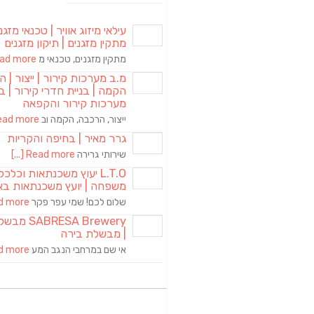
עילאי מיזוג אוויר | טכנאי מזגני
מתקין מזגנים | תיקון מזגנים
מתקין מזגנים, טכנאי מ
d more [...]
מ.ב מערכות קירור | ייצור | ה
הקמה | בניית חדרי קירור | בנ
מערכות קירור והקפאה
ייצור, הרכבה, הקמה וב
ad more [...]
גרר מאיר | בחיפה והקריות
שירותי גרירה
Read more [...]
L.T.O יעוץ משכנתאות וכלכ
משפחה | יועץ משכנתאות בא
שלום לכם! שמי עפר פקר
more [...]
RESA Brewery
| מבשלת בירה
אי שם במרחבי הנגב המע
more [...]