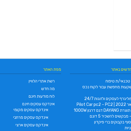
חדשים באתר
מפת האתר
טכנאי/ת טיפוח
רשת אתרי הלוויין
קעות מחפשת עבור לקוח נכס
מה חדש
לוח מודעות חינם
ליגרף לעסקים ולזוגות 24/7
אינדקס עסקים חינם
Pilot Car
אינדקס עסקים מקומי
 דגם דרגון 1000W
 מבקשים להשכיר 5 דונם
אינדקס עסקים מרחבי
וף בקבוקים ברי פיקדון
אינדקס עסקים ארצי
יות