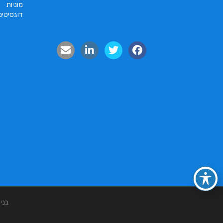
מוניות
דוגסיטינ
בני