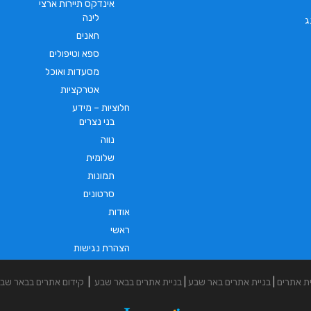
אינדקס תיירות ארצי
לינה
ג
חאנים
ספא וטיפולים
מסעדות ואוכל
אטרקציות
חלוציות – מידע
בני נצרים
נווה
שלומית
תמונות
סרטונים
אודות
ראשי
הצהרת נגישות
ית אתרים
|
בניית אתרים באר שבע
|
בניית אתרים בבאר שבע
|
קידום אתרים בבאר שב