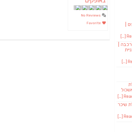
באופקים
No Reviews
Favorite
ם |
Rea
רכבה |
יית
Re
לת
שכול
Read 
SAB מבשלת שיכר
Read 