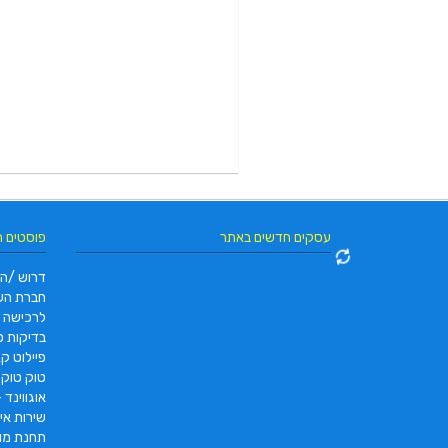
עסקים חדשים באתר
פוסטים 
דרוש /ה 
חברת הש
לרכישה
בדיקות פו
פיילוט קאר 2022 |  pc2 – PC2
טוק טוק תוצרת DAYANG
אוגווינד –
שירות איס
תחנת מונ