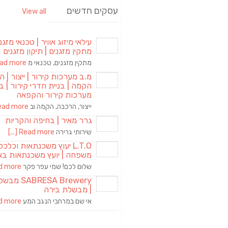
עסקים חדשים
View all
עילאי מיזוג אוויר | טכנאי מזגני
מתקין מזגנים | תיקון מזגנים
מתקין מזגנים, טכנאי מ
d more [...]
מ.ב מערכות קירור | ייצור | ה
הקמה | בניית חדרי קירור | בנ
מערכות קירור והקפאה
ייצור, הרכבה, הקמה וב
ad more [...]
גרר מאיר | בחיפה והקריות
שירותי גרירה
Read more [...]
L.T.O יעוץ משכנתאות וכלכ
משפחה | יועץ משכנתאות בא
שלום לכם! שמי עפר פקר
more [...]
RESA Brewery
| מבשלת בירה
אי שם במרחבי הנגב המע
more [...]