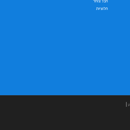
חבל צוחר
חלוציות
ע
|