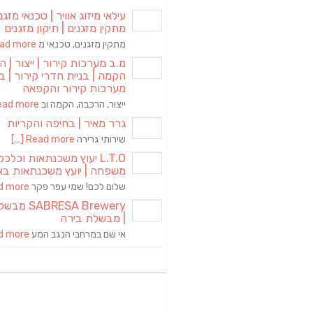
עילאי מיזוג אוויר | טכנאי מזגני
מתקין מזגנים | תיקון מזגנים
מתקין מזגנים, טכנאי מ
d more [...]
מ.ב מערכות קירור | ייצור | ה
הקמה | בניית חדרי קירור | בנ
מערכות קירור והקפאה
ייצור, הרכבה, הקמה וב
ad more [...]
גרר מאיר | בחיפה והקריות
שירותי גרירה
Read more [...]
L.T.O יעוץ משכנתאות וכלכ
משפחה | יועץ משכנתאות בא
שלום לכם! שמי עפר פקר
more [...]
RESA Brewery
| מבשלת בירה
אי שם במרחבי הנגב המע
more [...]