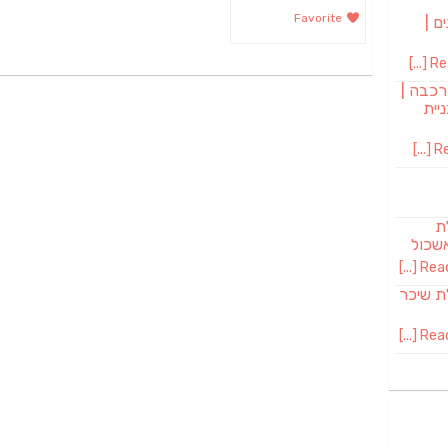
Favorite
ם |
Rea
רכבה |
יית
Re
לת
שכול
Read 
SAB מבשלת שיכר
Read 