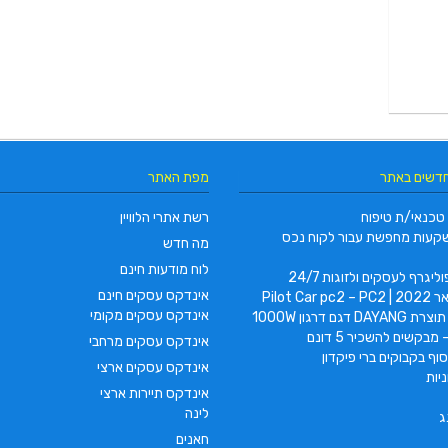
חדשים באתר
מפת האתר
טכנאי/ת טיפוח
רשת אתרי הלוויין
קעות מחפשת עבור לקוח נכס
מה חדש
לוח מודעות חינם
ליגרף לעסקים ולזוגות 24/7
אינדקס עסקים חינם
Pilot Car
אינדקס עסקים מקומי
 דגם דרגון 1000W
 מבקשים להשכיר 5 דונם
אינדקס עסקים מרחבי
וף בקבוקים ברי פיקדון
אינדקס עסקים ארצי
יות
אינדקס תיירות ארצי
לינה
ג
חאנים