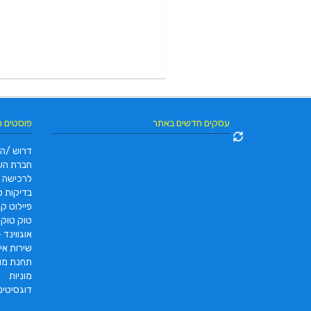
עסקים חדשים באתר
פוסטים 
דרוש /ה 
חברת הש
לרכישה
בדיקות פו
פיילוט קאר 2022 |  pc2 – PC2
טוק טוק תוצרת DAYANG
אוגווינד –
שירות איס
תחנת מונ
מוניות
דוגסיטינ