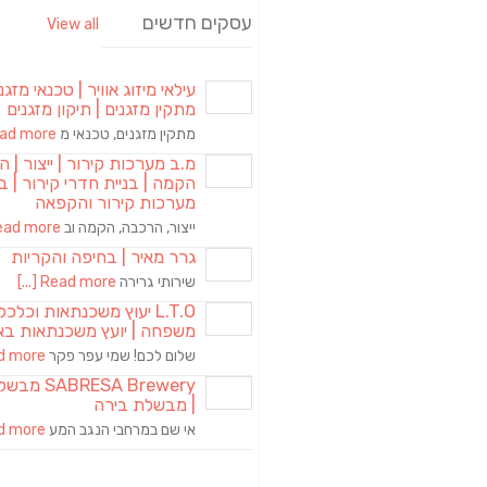
עסקים חדשים
View all
עילאי מיזוג אוויר | טכנאי מזגני
מתקין מזגנים | תיקון מזגנים
מתקין מזגנים, טכנאי מ
d more [...]
מ.ב מערכות קירור | ייצור | ה
הקמה | בניית חדרי קירור | בנ
מערכות קירור והקפאה
ייצור, הרכבה, הקמה וב
ad more [...]
גרר מאיר | בחיפה והקריות
שירותי גרירה
Read more [...]
L.T.O יעוץ משכנתאות וכלכ
משפחה | יועץ משכנתאות בא
שלום לכם! שמי עפר פקר
more [...]
RESA Brewery
| מבשלת בירה
אי שם במרחבי הנגב המע
more [...]