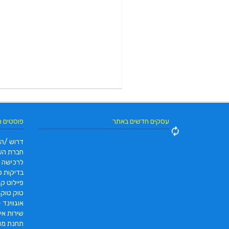
עסקים חדשים באתר
פוסטים 
דרוש /ה 
חברת הש
לרכישה
בדיקות פו
פיילוט קאר 2022 |  pc2 – PC2
טוק טוק תוצרת DAYANG
אוגווינד –
שירות איס
תחנת מונ