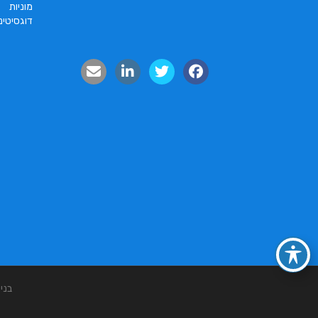
מוניות
דוגסיטינ
בני