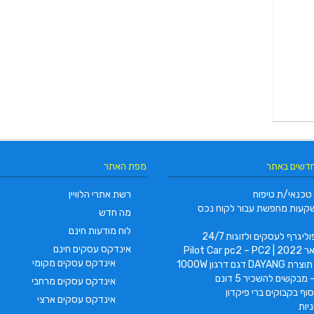
חדשים באתר
מפת האתר
טכנאי/ת טיפוח
רשת אתרי הלוויין
קעות מחפשת עבור לקוח נכס
מה חדש
לוח מודעות חינם
ליגרף לעסקים ולזוגות 24/7
אינדקס עסקים חינם
Pilot Car
אינדקס עסקים מקומי
 דגם דרגון 1000W
 מבקשים להשכיר 5 דונם
אינדקס עסקים מרחבי
וף בקבוקים ברי פיקדון
אינדקס עסקים ארצי
יות