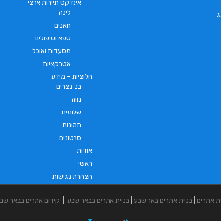
אינדקס תיירות ארצי
לינה
ג
חאנים
ספא וטיפולים
מסעדות ואוכל
אטרקציות
חלוציות – מידע
בני נצרים
נווה
שלומית
תמונות
סרטונים
אודות
ראשי
הצהרת נגישות
ית אתרים
|
בניית אתרים באר שבע
|
בניית אתרים בבאר שבע
|
קידום אתרים בבאר שב