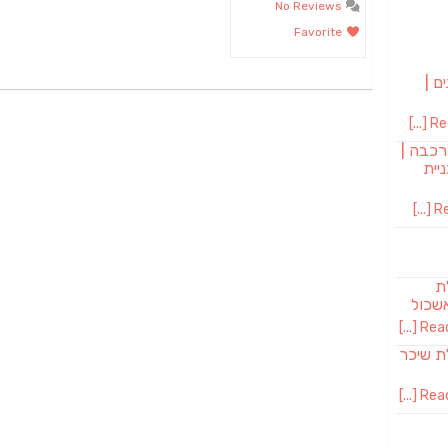
No Reviews
Favorite
ם |
Rea
רכבה |
יית
Re
לת
שכול
Read 
SAB מבשלת שיכר
Read 