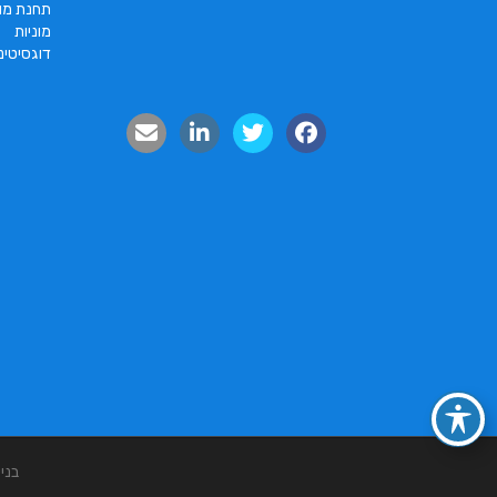
תחנת מונ
מוניות
דוגסיטינ
בני