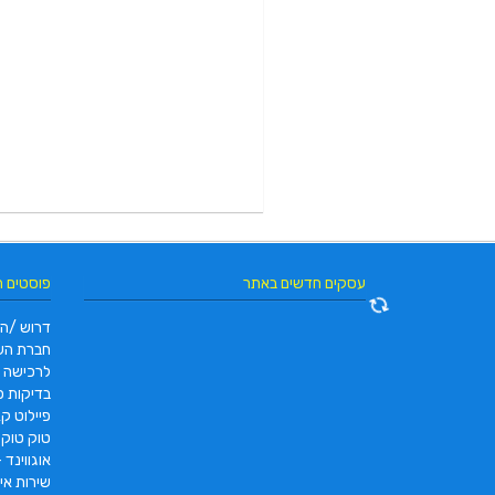
עסקים חדשים באתר
פוסטים 
דרוש /ה 
חברת הש
לרכישה
בדיקות פו
פיילוט קאר 2022 |  pc2 – PC2
טוק טוק תוצרת DAYANG
אוגווינד –
שירות איס