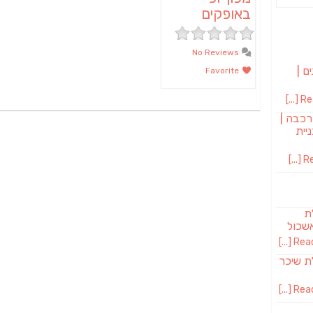
באופקים
No Reviews
ם |
Favorite
Rea
רכבה |
יית
Re
לת
שכול
Read 
SAB מבשלת שיכר
Read 