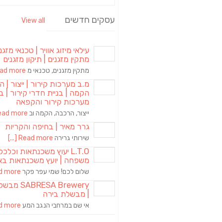
עסקים חדשים
View all
עילאי מיזוג אוויר | טכנאי מזגני
מתקין מזגנים | תיקון מזגנים
מתקין מזגנים, טכנאי מ
d more [...]
מ.ב מערכות קירור | ייצור | ה
הקמה | בניית חדרי קירור | בנ
מערכות קירור והקפאה
ייצור, הרכבה, הקמה וב
ad more [...]
גרר מאיר | בחיפה והקריות
שירותי גרירה
Read more [...]
L.T.O יעוץ משכנתאות וכלכ
משפחה | יועץ משכנתאות בא
שלום לכם! שמי עפר פקר
more [...]
RESA Brewery
| מבשלת בירה
אי שם במרחבי הנגב המע
more [...]