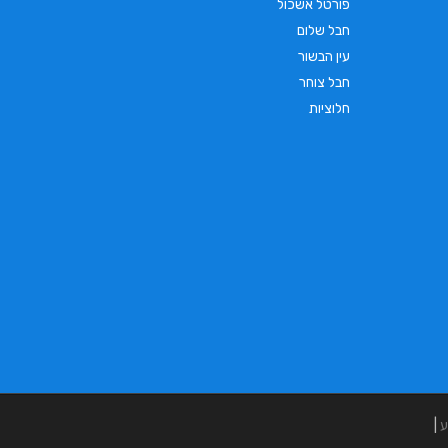
פורטל אשכול
חבל שלום
עין הבשור
חבל צוחר
חלוציות
ע
|