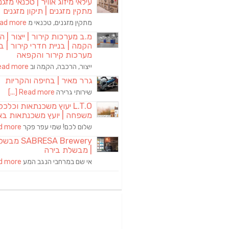
עילאי מיזוג אוויר | טכנאי מזגני
מתקין מזגנים | תיקון מזגנים
מתקין מזגנים, טכנאי מ
d more [...]
מ.ב מערכות קירור | ייצור | ה
הקמה | בניית חדרי קירור | בנ
מערכות קירור והקפאה
ייצור, הרכבה, הקמה וב
ad more [...]
גרר מאיר | בחיפה והקריות
שירותי גרירה
Read more [...]
L.T.O יעוץ משכנתאות וכלכ
משפחה | יועץ משכנתאות בא
שלום לכם! שמי עפר פקר
more [...]
RESA Brewery
| מבשלת בירה
אי שם במרחבי הנגב המע
more [...]