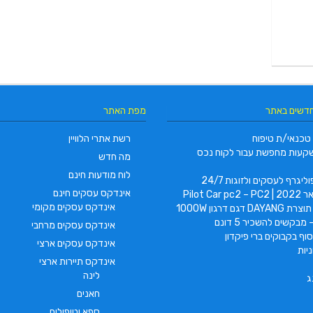
חדשים באתר
מפת האתר
טכנאי/ת טיפוח
רשת אתרי הלוויין
קעות מחפשת עבור לקוח נכס
מה חדש
לוח מודעות חינם
ליגרף לעסקים ולזוגות 24/7
אינדקס עסקים חינם
Pilot Car
אינדקס עסקים מקומי
 דגם דרגון 1000W
ירור | ייצור | הרכבה | הקמה |
 מבקשים להשכיר 5 דונם
אינדקס עסקים מרחבי
ור | בניית מערכות קירור והקפאה
וף בקבוקים ברי פיקדון
אינדקס עסקים ארצי
יות
גרר מאיר | בחיפה והקריות
אינדקס תיירות ארצי
לינה
ג
חאנים
ספא וטיפולים