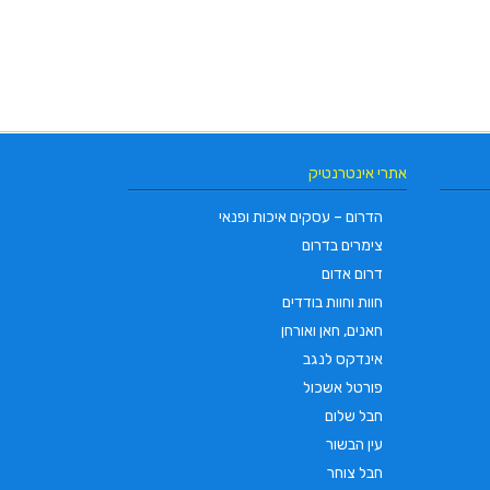
אתרי אינטרנטיק
הדרום – עסקים איכות ופנאי
צימרים בדרום
דרום אדום
L.T.O יעוץ משכנתאות וכלכלת משפחה | יועץ
משכנתאות באשכול
חוות וחוות בודדים
SABRESA Brewery מבשלת ש
חאנים, חאן ואורחן
בירה
אינדקס לנגב
פורטל אשכול
חבל שלום
עין הבשור
חבל צוחר