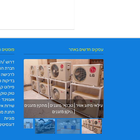
עסקים חדשים באתר
פוסטים 
דרוש /ה 
חברת הש
לרכישה
בדיקות פו
פיילוט קאר 2022 |  pc2 – PC2
טוק טוק תוצרת DAYANG
מ.ב מערכות ק
אוגווינד –
עילאי מיזוג אוויר | טכנאי מזגנים | מתקין מזגנים
בניית חדרי קיר
שירות איס
| תיקון מזגנים
תחנת מונ
מוניות
דוגסיטינ