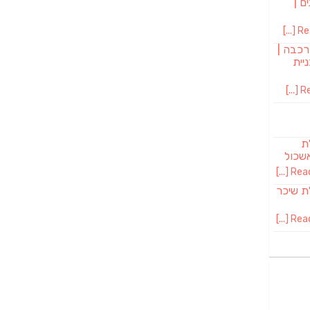
ם |
Rea
רכבה |
יית
Re
לת
שכול
Read 
SAB מבשלת שיכר
Read 