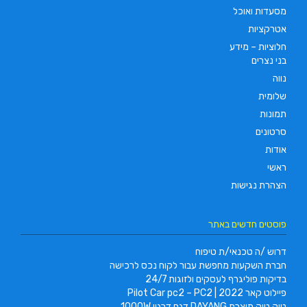
מסעדות ואוכל
אטרקציות
חלוציות – מידע
בני נצרים
נווה
שלומית
תמונות
סרטונים
אודות
ראשי
הצהרת נגישות
פוסטים חדשים באתר
דרוש /ה טכנאי/ת טיפוח
חברת השקעות מחפשת עבור לקוח נכס לרכישה
בדיקות פוליגרף לעסקים ולזוגות 24/7
פיילוט קאר 2022 | Pilot Car pc2 – PC2
טוק טוק תוצרת DAYANG דגם דרגון 1000W