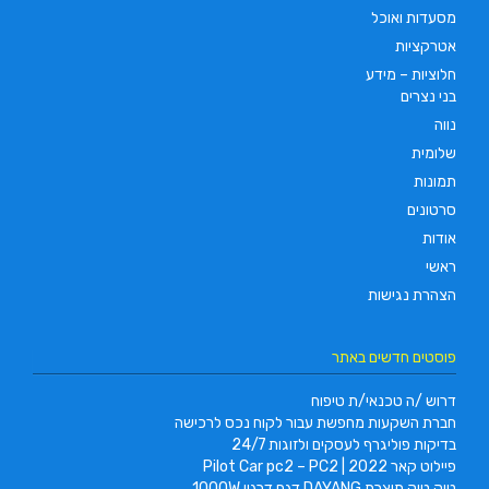
מסעדות ואוכל
אטרקציות
חלוציות – מידע
בני נצרים
נווה
שלומית
תמונות
סרטונים
אודות
ראשי
הצהרת נגישות
פוסטים חדשים באתר
דרוש /ה טכנאי/ת טיפוח
חברת השקעות מחפשת עבור לקוח נכס לרכישה
בדיקות פוליגרף לעסקים ולזוגות 24/7
פיילוט קאר 2022 | Pilot Car pc2 – PC2
טוק טוק תוצרת DAYANG דגם דרגון 1000W