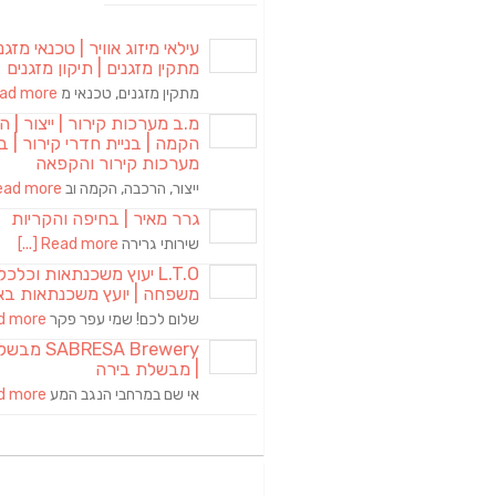
עילאי מיזוג אוויר | טכנאי מזגני
מתקין מזגנים | תיקון מזגנים
מתקין מזגנים, טכנאי מ
d more [...]
מ.ב מערכות קירור | ייצור | ה
הקמה | בניית חדרי קירור | בנ
מערכות קירור והקפאה
ייצור, הרכבה, הקמה וב
ad more [...]
גרר מאיר | בחיפה והקריות
שירותי גרירה
Read more [...]
L.T.O יעוץ משכנתאות וכלכ
משפחה | יועץ משכנתאות בא
שלום לכם! שמי עפר פקר
more [...]
RESA Brewery
| מבשלת בירה
אי שם במרחבי הנגב המע
more [...]