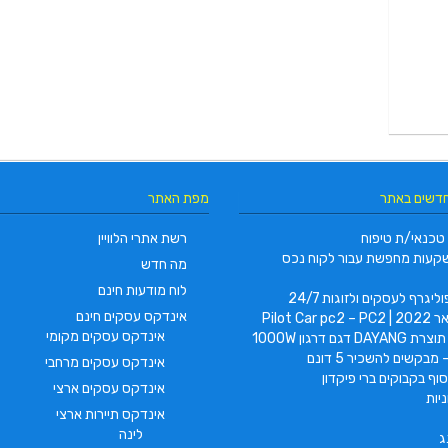
חדשים באתר
מפת האתר
טכנאי/ת טיפוח
רשת אתרי הלוויין
קעות מחפשת עבור לקוח נכס
מה חדש
לוח מודעות חינם
ליגרף לעסקים ולזוגות 24/7
אינדקס עסקים חינם
Pilot Car
אינדקס עסקים מקומי
 דגם דרגון 1000W
 מבקשים להשכיר 5 דונם
אינדקס עסקים מרחבי
וף בקבוקים ברי פיקדון
אינדקס עסקים ארצי
יות
אינדקס תיירות ארצי
לינה
ג