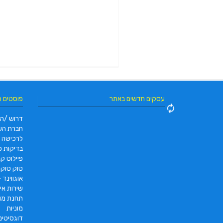
עסקים חדשים באתר
פוסטים 
דרוש /ה 
חברת הש
לרכישה
בדיקות פו
פיילוט קאר 2022 |  pc2 – PC2
טוק טוק תוצרת DAYANG
אוגווינד –
שירות איס
תחנת מונ
מוניות
דוגסיטינ