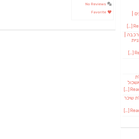
No Reviews
Favorite
ם |
Rea
רכבה |
יית
Re
לת
שכול
Read 
SAB מבשלת שיכר
Read 