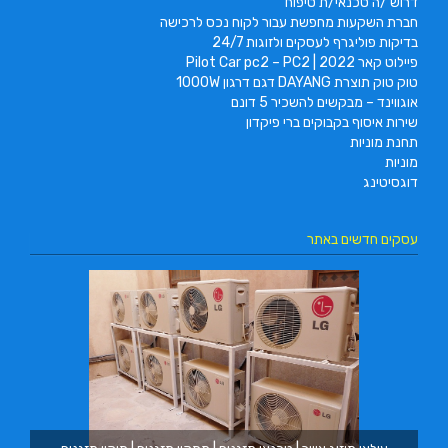
דרוש /ה טכנאי/ת טיפוח
חברת השקעות מחפשת עבור לקוח נכס לרכישה
בדיקות פוליגרף לעסקים ולזוגות 24/7
פיילוט קאר 2022 | Pilot Car pc2 – PC2
טוק טוק תוצרת DAYANG דגם דרגון 1000W
אוגווינד – מבקשים להשכיר 5 דונם
שירות איסוף בקבוקים ברי פיקדון
תחנת מוניות
מוניות
דוגסיטינג
עסקים חדשים באתר
מ.ב