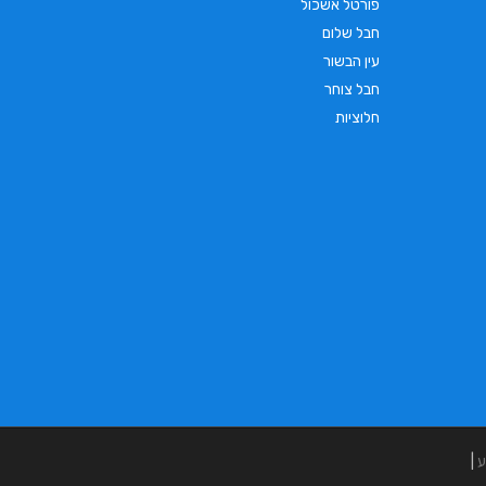
פורטל אשכול
חבל שלום
עין הבשור
חבל צוחר
חלוציות
ע
|