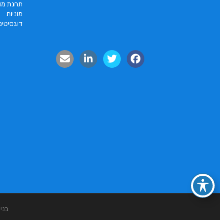
תחנת מונ
מוניות
דוגסיטינ
בני