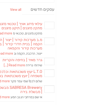
עסקים חדשים
View all
עילאי מיזוג אוויר | טכנאי מזגני
מתקין מזגנים | תיקון מזגנים
מתקין מזגנים, טכנאי מ
d more [...]
מ.ב מערכות קירור | ייצור | ה
הקמה | בניית חדרי קירור | בנ
מערכות קירור והקפאה
ייצור, הרכבה, הקמה וב
ad more [...]
גרר מאיר | בחיפה והקריות
שירותי גרירה
Read more [...]
L.T.O יעוץ משכנתאות וכלכ
משפחה | יועץ משכנתאות בא
שלום לכם! שמי עפר פקר
more [...]
RESA Brewery
| מבשלת בירה
אי שם במרחבי הנגב המע
more [...]