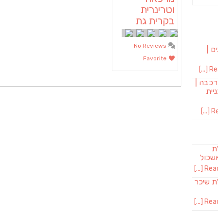
וטרינרית
בקרית גת
No Reviews
ם |
Favorite
Rea
רכבה |
יית
Re
לת
שכול
Read 
SAB מבשלת שיכר
Read 