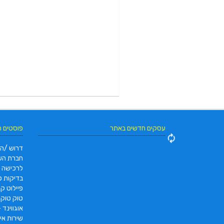
עסקים חדשים באתר
פוסטים 
דרוש /ה 
חברת הש
לרכישה
בדיקות פו
פיילוט קאר 2022 |  pc2 – PC2
טוק טוק תוצרת DAYANG
אוגווינד –
שירות איס