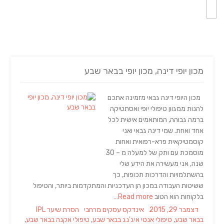
מכון יופי דינה, מכון יופי בבאר שבע
מכון היופי דינה גבאי מזמינה אתכם
להנות ממגוון טיפולי יופי ואסתטיקה
ברמה גבוהה, המותאמים אישית לכל
אחד ואחת. שמי דינה גבאי ואני
קוסמטיקאית פרא-רפואית ואחות
מוסמכת עם ותק של למעלה מ – 30
שנה, אני מעשירה את הידע שלי
בהשתלמויות והדרכות תכופות, כך
ששיטות העבודה במכון הן העדכניות והמתקדמות ביותר, והטיפול
בלקוחות הוא הטוב
Read more…
Tags
Categories
Posted
דצמבר 29, 2015
אינדקס עסקים מרחבי
הסרת שיער IPL
on
בבאר שבע
,
טיפולי אנטי איג'נג בבאר שבע
,
טיפולי אקנה בבאר שבע
,