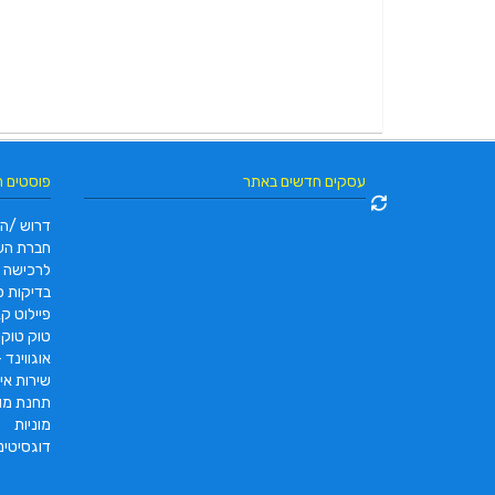
עסקים חדשים באתר
פוסטים 
דרוש /ה 
חברת הש
לרכישה
בדיקות פו
פיילוט קאר 2022 |  pc2 – PC2
טוק טוק תוצרת DAYANG
אוגווינד –
שירות איס
תחנת מונ
מוניות
דוגסיטינ