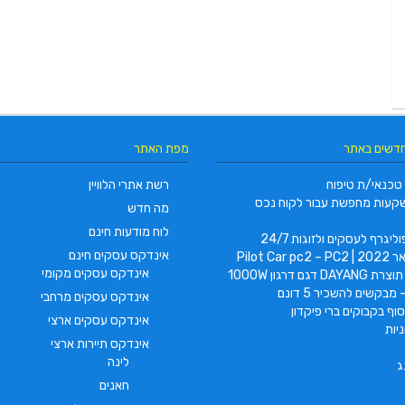
חדשים באתר
מפת האתר
טכנאי/ת טיפוח
רשת אתרי הלוויין
קעות מחפשת עבור לקוח נכס
מה חדש
לוח מודעות חינם
ליגרף לעסקים ולזוגות 24/7
אינדקס עסקים חינם
Pilot Car
אינדקס עסקים מקומי
 דגם דרגון 1000W
 מבקשים להשכיר 5 דונם
אינדקס עסקים מרחבי
וף בקבוקים ברי פיקדון
אינדקס עסקים ארצי
יות
אינדקס תיירות ארצי
לינה
ג
חאנים