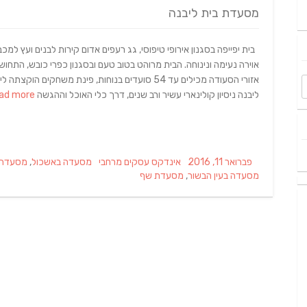
מסעדת בית ליבנה
בית יפייפה בסגנון אירופי טיפוסי, גג רעפים אדום קירות לבנים ועץ למ
אוירה נעימה ונינוחה. הבית מרוהט בטוב טעם ובסגנון כפרי כובש, התחו
אזורי הסעודה מכילים עד 54 סועדים בנוחות, פינת משחקים 
ליבנה ניסיון קולינארי עשיר ורב שנים, דרך כלי האוכל וההגשה
Read more…
Tags
Categories
Posted
פברואר 11, 2016
אינדקס עסקים מרחבי
מסעדה באשכול
,
מסעדה 
on
מסעדה בעין הבשור
,
מסעדת שף