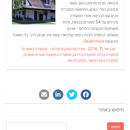
ונינוחה. הבית מרוהט בטוב טעם
ובסגנון כפרי כובש, התחושה מסבירת
פנים עם הכניסה אזורי הסעודה
מכילים עד 54 סועדים בנוחות, פינת
משחקים הוקצתה לילדים – ארגון
מושלם. לנחמיה ליבנה ניסיון קולינארי עשיר ורב שנים, דרך כלי האוכל
וההגשה
Read more…
Tags
Categories
Posted
פברואר 11, 2016
אינדקס עסקים מרחבי
מסעדה באשכול
,
on
מסעדה בבית
,
מסעדה בדרום
,
מסעדה במועצה אזורית אשכול
,
מסעדה בעין הבשור
,
מסעדת שף
חיפוש באתר
חיפוש: