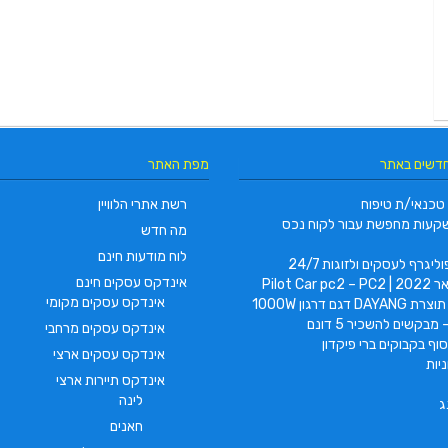
חדשים באתר
מפת האתר
טכנאי/ת טיפוח
רשת אתרי הלוויין
קעות מחפשת עבור לקוח נכס
מה חדש
לוח מודעות חינם
ליגרף לעסקים ולזוגות 24/7
אינדקס עסקים חינם
Pilot Car
אינדקס עסקים מקומי
 דגם דרגון 1000W
 מבקשים להשכיר 5 דונם
אינדקס עסקים מרחבי
וף בקבוקים ברי פיקדון
אינדקס עסקים ארצי
יות
אינדקס תיירות ארצי
לינה
ג
חאנים