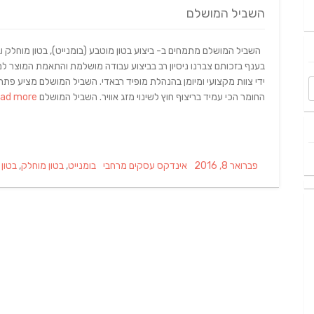
השביל המושלם
השביל המושלם מתמחים ב- ביצוע בטון מוטבע (בומנייט), בטון מוחלק וב
בענף בזכותם צברנו ניסיון רב בביצוע עבודה מושלמת והתאמת המוצר 
ידי צוות מקצועי ומיומן בהנהלת מופיד רבאדי. השביל המושלם מציע פתרו
החומר הכי עמיד בריצוף חוץ לשינוי מזג אוויר. השביל המושלם
Read more…
Tags
Categories
Posted
פברואר 8, 2016
אינדקס עסקים מרחבי
בומנייט
,
בטון מוחלק
,
בטון
on