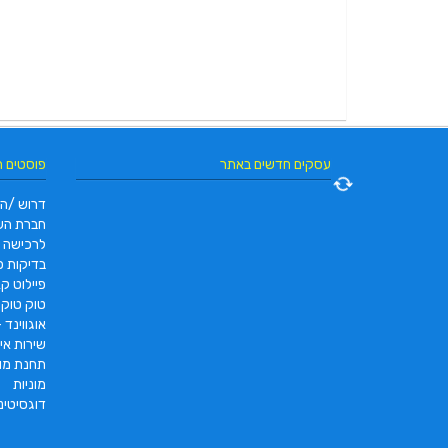
עסקים חדשים באתר
פוסטים 
דרוש /ה 
חברת הש
לרכישה
בדיקות פו
פיילוט קאר 2022 |  pc2 – PC2
טוק טוק תוצרת DAYANG
אוגווינד –
שירות איס
תחנת מונ
מוניות
דוגסיטינ