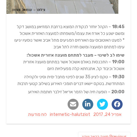
18:45
– הקהל יוחזר לנקודת המוצא ברחבת המוזיאון במושב דקל
ומשם ישנע כל אורח את עצמו/משפחתו למועצה האזורית אשכול
* למעט האוטובוס עם האורחים המגיעים מתל אביב ואשר נוסעיו יגיעו
עימו למתחם המועצה ומשם חזרה לתל אביב
שימו לב לשינוי – מעבר למתחם מועצה אזורית אשכול:
19:00
– התכנסות באולם אשכול אשר במתחם מועצה אזורית
אשכול וכיבוד קל, אתנחתא קלה מפעילויות היום
19:30
– טקס לציון 35 שנים לפינוי מחבל ימית וסיני ולקהילה
המתחדשת. בטקס יישאו דברים תומכי האירוע בשילוב קטעי תרבות
20:00
– הופעה חיה של הזמר אריאל זילבר חותמת האירוע
Categories
Author
Posted
אפריל 24, 2017
internetic-halutziot
לוח מודעות
on
ניווט
Previous
Previous
פיצה בבאר שבע