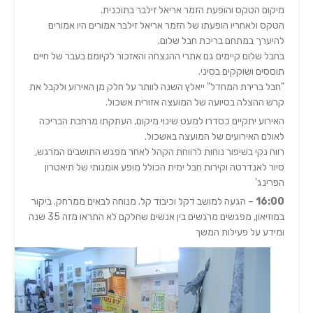
מיקום הטקס והופעת הזמר אריאל זילבר בתוכנית.
הטקס ולאחריו הופעתו של הזמר אריאל זילבר אמורים היו אמורים
להיערך במתחם בריכת חבל שלום.
בחבל שלום קיימים גם אתרי ההנצחה והאזכור לקיומם בעבר של חיים
תוססים ושוקקים בסיני.
"חבל ברירת המחדל" ייאלץ השנה לוותר על חלק מן האירוע ולקבל את
קרש ההצלה בסיועה של המועצה אזורית אשכול.
האירוע יתקיים כסדרו למעט שינוי מיקום, העתקתו מרחבת הבריכה
לאולם האירועים של המועצה באשכול.
רווח נקי בשיפור נוחות לרווחת הקהל לאחר מפגש התושבים המרגש,
סיור לאנדרטה וקירות חבל ימית הכולל מופע אומנותי של תיאטרון
הפרינג'
16:00
– הגעה למושב דקל וכיבוד קל. מנוחה לבאים ממרחק. ביקור
במוזיאון, מפגשים מרגשים בין אנשים שחלקם לא התראו מזה 35 שנה
ומידע על פעילות המשך