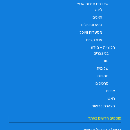
אינדקס תיירות ארצי
לינה
חאנים
ספא וטיפולים
מסעדות ואוכל
אטרקציות
חלוציות – מידע
בני נצרים
נווה
שלומית
תמונות
סרטונים
אודות
ראשי
הצהרת נגישות
פוסטים חדשים באתר
דרוש /ה טכנאי/ת טיפוח