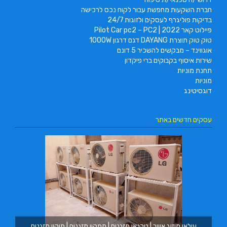
חברת השקעות מחפשת עבור לקוח נכס לרכישה
בדיקות פוליגרף לעסקים ולזוגות 24/7
פיילוט קאר 2022 | Pilot Car pc2 – PC2
טוק טוק תוצרת DAYANG דגם דרגון 1000W
אוגווינד – מבקשים להשכיר 5 דונם
שירות איסוף בקבוקים ברי פיקדון
תחנת מוניות
מוניות
דוגסיטינג
עסקים חדשים באתר
מ.ב
עילאי מיזוג אוויר | טכנאי מזגנים | מתקין מזגנים | תיקון מזגנים