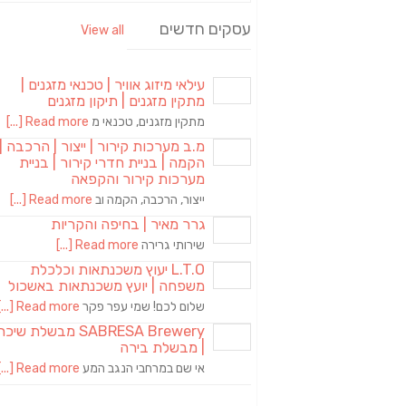
עסקים חדשים
View all
עילאי מיזוג אוויר | טכנאי מזגנים |
מתקין מזגנים | תיקון מזגנים
מתקין מזגנים, טכנאי מ
Read more [...]
מ.ב מערכות קירור | ייצור | הרכבה |
הקמה | בניית חדרי קירור | בניית
מערכות קירור והקפאה
ייצור, הרכבה, הקמה וב
Read more [...]
גרר מאיר | בחיפה והקריות
שירותי גרירה
Read more [...]
L.T.O יעוץ משכנתאות וכלכלת
משפחה | יועץ משכנתאות באשכול
שלום לכם! שמי עפר פקר
Read more [...]
SABRESA Brewery מבשלת שיכר
| מבשלת בירה
אי שם במרחבי הנגב המע
Read more [...]