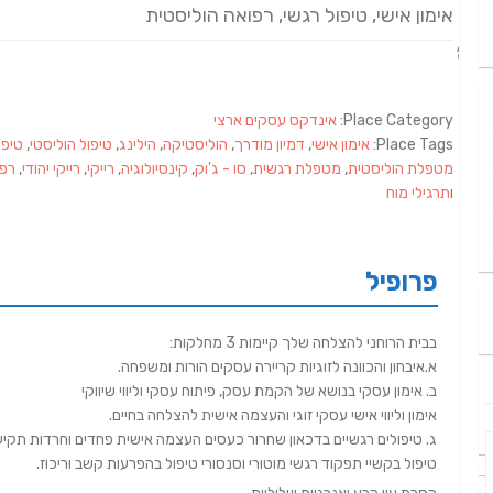
אימון אישי, טיפול רגשי, רפואה הוליסטית
Place Category:
אינדקס עסקים ארצי
Place Tags:
אימון אישי
,
דמיון מודרך
,
הוליסטיקה
,
הילינג
,
טיפול הוליסטי
,
טיפו
מטפלת הוליסטית
,
מטפלת רגשית
,
סו - ג'וק
,
קינסיולוגיה
,
רייקי
,
רייקי יהודי
,
רפו
ו
תרגילי מוח
פרופיל
בבית הרוחני להצלחה שלך קיימות 3 מחלקות:
א.איבחון והכוונה לזוגיות קריירה עסקים הורות ומשפחה.
ב. אימון עסקי בנושא של הקמת עסק, פיתוח עסקי וליווי שיווקי
אימון וליווי אישי עסקי זוגי והעצמה אישית להצלחה בחיים.
ג. טיפולים רגשיים בדכאון שחרור כעסים העצמה אישית פחדים וחרדות תקיע
טיפול בקשיי תפקוד רגשי מוטורי וסנסורי טיפול בהפרעות קשב וריכוז.