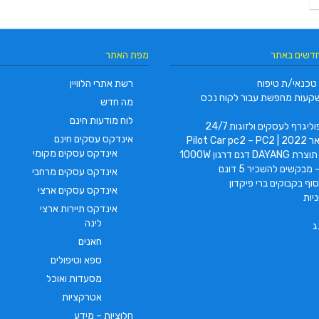
חדשים באתר
מפת האתר
טכנאי/ת טיפוח
רשת אתרי הלוויין
קעות מחפשת עבור לקוח נכס
מה חדש
לוח מודעות חינם
ליגרף לעסקים ולזוגות 24/7
אינדקס עסקים חינם
Pilot Car
אינדקס עסקים מקומי
 דגם דרגון 1000W
 מבקשים להשכיר 5 דונם
אינדקס עסקים מרחבי
וף בקבוקים ברי פיקדון
אינדקס עסקים ארצי
יות
אינדקס תיירות ארצי
לינה
ג
חאנים
ספא וטיפולים
מסעדות ואוכל
אטרקציות
חלוציות – מידע