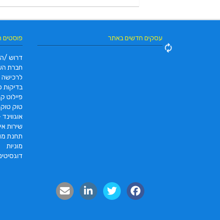
עסקים חדשים באתר
פוסטים 
דרוש /ה 
חברת הש
לרכישה
בדיקות פו
פיילוט קאר 2022 |  pc2 – PC2
טוק טוק תוצרת DAYANG
אוגווינד –
שירות איס
תחנת מונ
מוניות
דוגסיטינ