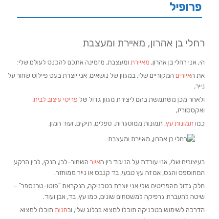
פרופיל
רחלי בן אהרון, מאיירת ומעצבת
הי, אני רחלי בן אהרון,
מאיירת
ומעצבת, מזמינה אתכם להכנס לעולם שלי:
את ה
איורים
המקוריים שלי, במגוון של נושאים, אני יוצרת בעט פיילוט שחור על
נייר,
ולאחר מכן משתמשת בהם ליצירת מגוון גדול של
פריטי עיצוב לבית
ואקססוריז,
כמו
תמונות עץ
, תמונות ממוסגרות, ספלים, תיקים, ועוד המון.
בעיצובים שלי, אני עובדת על הניגוד בין ה
איור
השחור-לבן, הנקי, לבין הרקע
המחוספס והגס, אם זה עץ טבעי, בד קנבס או נייר ממוחזר.
חלק גדול מהפריטים שלי אני יוצרת בטכניקה, הנקראת "פוטו-טרנספר" –
שיטה להעברת גרפיקה למשטחים שונים, כמו עץ, בד, אבן ועוד.
הדרכה לשימוש בטכניקה תוכלו למצוא בבלוג שלי, וב
חנות
תוכלו למצוא