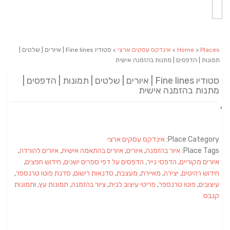
Places
>
Home
>
אינדקס עסקים ארצי
> סטודיו Fine lines | איורים | שלטים |
תמונות | הדפסים | מתנות בהזמנה אישית
סטודיו Fine lines | איורים | שלטים | תמונות | הדפסים |
מתנות בהזמנה אישית
Place Category:
אינדקס עסקים ארצי
Place Tags:
איור בהזמנה
,
איורים
,
איורים בהתאמה אישית
,
איורים להורדה
,
איורים מקוריים
,
הדפסי נייר
,
הדפסים על דפי ספרים ישנים
,
חידוש חפצים
,
חידוש רהיטים
,
יצירה
,
מאיירת
,
מעצבת
,
סדנאות רישום
,
סדנת פוטו טרנספר
,
עיצובים
,
פוטו טרנספר
,
פריטי עיצוב לבית
,
ציור בהזמנה
,
תמונות עץ
, ו
תמונות
קנבס