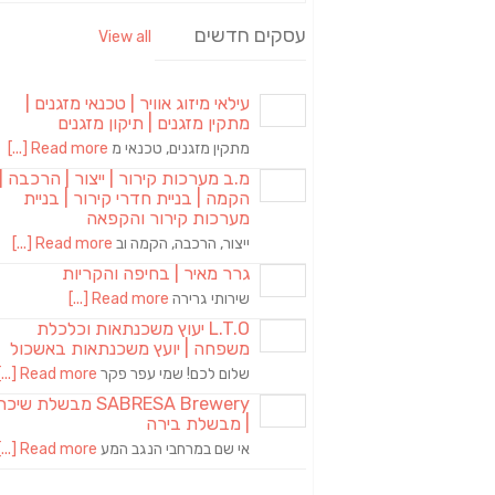
עסקים חדשים
View all
עילאי מיזוג אוויר | טכנאי מזגנים |
מתקין מזגנים | תיקון מזגנים
מתקין מזגנים, טכנאי מ
Read more [...]
מ.ב מערכות קירור | ייצור | הרכבה |
הקמה | בניית חדרי קירור | בניית
מערכות קירור והקפאה
ייצור, הרכבה, הקמה וב
Read more [...]
גרר מאיר | בחיפה והקריות
שירותי גרירה
Read more [...]
L.T.O יעוץ משכנתאות וכלכלת
משפחה | יועץ משכנתאות באשכול
שלום לכם! שמי עפר פקר
Read more [...]
SABRESA Brewery מבשלת שיכר
| מבשלת בירה
אי שם במרחבי הנגב המע
Read more [...]