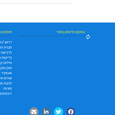
עסקים חדשים באתר
פוסטים 
דרוש /ה 
חברת הש
לרכישה
בדיקות פו
פיילוט קאר 2022 |  pc2 – PC2
טוק טוק תוצרת DAYANG
אוגווינד –
שירות איס
תחנת מונ
מוניות
דוגסיטינ