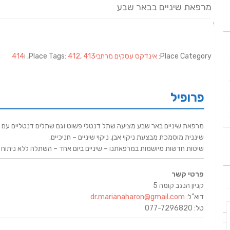
מרפאת שיניים בבאר שבע
Place Category:
אינדקס עסקים מרחבי
413
,
412
Place Tags:
, ו
414
פרופיל
מרפאת שיניים באר שבע מציעה שתל דנטלי פשוט וגם שתלים דנטליים עם 
שיננית מוסמכת מבצעת ניקוי אבן, ניקוי שיניים – חניכיים.
שיטות חדשות מיושמות במרפאתנו – שיניים ביום אחד – השתלה ללא ניתוח וכן שי
פרטי קשר
קניון הנגב קומה 5
דוא"ל:
dr.marianaharon@gmail.com
טל: 077-7296820