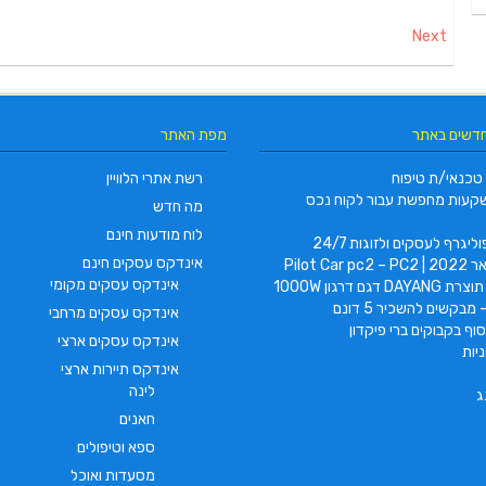
Next
חדשים באתר
מפת האתר
טכנאי/ת טיפוח
רשת אתרי הלוויין
קעות מחפשת עבור לקוח נכס
מה חדש
לוח מודעות חינם
ליגרף לעסקים ולזוגות 24/7
אינדקס עסקים חינם
Pilot Car
אינדקס עסקים מקומי
 דגם דרגון 1000W
 מבקשים להשכיר 5 דונם
אינדקס עסקים מרחבי
וף בקבוקים ברי פיקדון
אינדקס עסקים ארצי
יות
אינדקס תיירות ארצי
לינה
ג
חאנים
ספא וטיפולים
מסעדות ואוכל