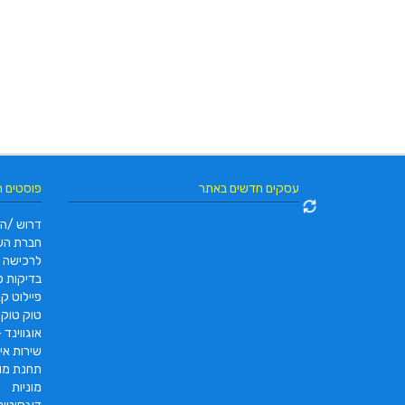
עסקים חדשים באתר
פוסטים 
דרוש /ה 
חברת הש
לרכישה
בדיקות פו
פיילוט קאר 2022 |  pc2 – PC2
טוק טוק תוצרת DAYANG
אוגווינד –
שירות איס
תחנת מונ
מוניות