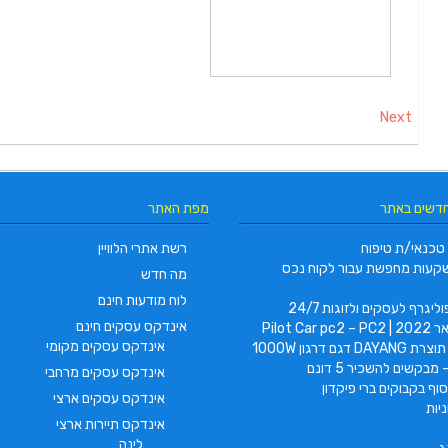
Next
חדשים באתר
מפת האתר
טכנאי/ת טיפוח
רשת אתרי הלוויין
קעות מחפשת עבור לקוח נכס
מה חדש
לוח מודעות חינם
ליגרף לעסקים ולזוגות 24/7
אינדקס עסקים חינם
Pilot Car
אינדקס עסקים מקומי
 דגם דרגון 1000W
 מבקשים להשכיר 5 דונם
אינדקס עסקים מרחבי
וף בקבוקים ברי פיקדון
אינדקס עסקים ארצי
יות
אינדקס תיירות ארצי
לינה