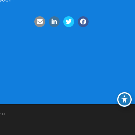
דוגסיטינ
בני