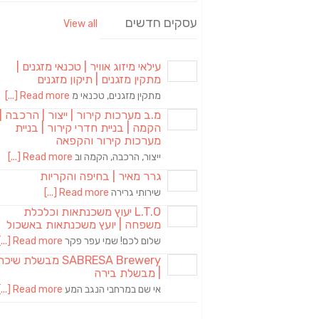
עסקים חדשים
View all
עילאי מיזוג אוויר | טכנאי מזגנים |
מתקין מזגנים | תיקון מזגנים
מתקין מזגנים, טכנאי מ
Read more [...]
מ.ב מערכות קירור | ייצור | הרכבה |
הקמה | בניית חדרי קירור | בניית
מערכות קירור והקפאה
ייצור, הרכבה, הקמה וב
Read more [...]
גרר מאיר | בחיפה והקריות
שירותי גרירה
Read more [...]
L.T.O יעוץ משכנתאות וכלכלת
משפחה | יועץ משכנתאות באשכול
שלום לכם! שמי עפר פקר
Read more [...]
SABRESA Brewery מבשלת שיכר
| מבשלת בירה
אי שם במרחבי הנגב המע
Read more [...]