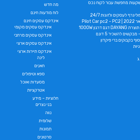
קעות מחפשת עבור לקוח נכס
מה חדש
לוח מודעות חינם
ליגרף לעסקים ולזוגות 24/7
אינדקס עסקים חינם
Pilot Car
אינדקס עסקים מקומי
 דגם דרגון 1000W
 מבקשים להשכיר 5 דונם
אינדקס עסקים מרחבי
וף בקבוקים ברי פיקדון
אינדקס עסקים ארצי
יות
אינדקס תיירות ארצי
לינה
ג
חאנים
ספא וטיפולים
מסעדות ואוכל
אטרקציות
חלוציות – מידע
בני נצרים
נווה
שלומית
תמונות
סרטונים