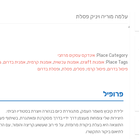
עלמה מוריה ויניק פסלת
Place Category:
אינדקס עסקים מרחבי
Place Tags:
אומנות craft
,
אומנות עכשוית
,
אומנות קרמית
,
אמנית בדרום
,
ג
פיסול בדרום
,
פיסול קרמי
,
פסלים
,
פסלת
, ו
פסלת בדרום
פרופיל
ילידת קיבוץ משמר העמק, מתגוררת כיום בנהורה ויוצרת בסטודיו הביתי.
היצירות שלי צומחות מעצמן דרך ידיי בדרך מסקרנת ומאתגרת, בשיתוף פעו
התוצאה היא בעלת ביקורת מרומזת, על פי רוב שעשוע.קריצה והומור, עם הר
לתיאום ביקור התקשרו.