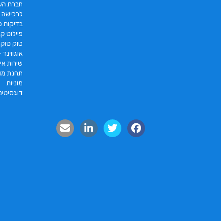
חברת הש
לרכישה
בדיקות פו
פיילוט קאר 2022 |  pc2 – PC2
טוק טוק תוצרת DAYANG
אוגווינד –
שירות איס
תחנת מונ
מוניות
דוגסיטינ