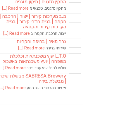
מתקין מזגנים | תיקון מזגנים
מתקין מזגנים, טכנאי מ
Read more [...]
מ.ב מערכות קירור | ייצור | הרכבה |
הקמה | בניית חדרי קירור | בניית
מערכות קירור והקפאה
ייצור, הרכבה, הקמה וב
Read more [...]
גרר מאיר | בחיפה והקריות
שירותי גרירה
Read more [...]
L.T.O יעוץ משכנתאות וכלכלת
משפחה | יועץ משכנתאות באשכול
שלום לכם! שמי עפר פקר
Read more [...]
SABRESA Brewery מבשלת שיכר
| מבשלת בירה
אי שם במרחבי הנגב המע
Read more [...]