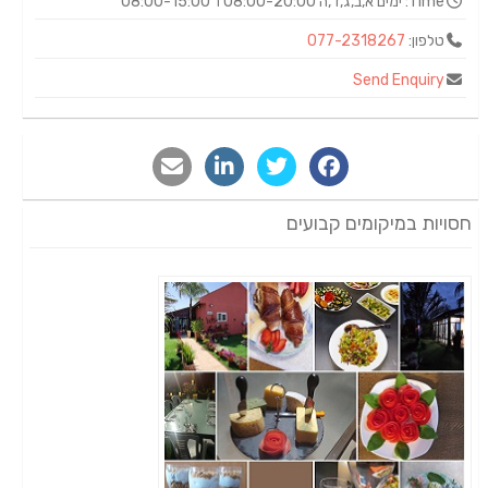
Time:
ימים א,ב,ג,ד,ה 08:00-20:00 ו' 08:00-15:00
טלפון:
077-2318267
Send Enquiry
חסויות במיקומים קבועים