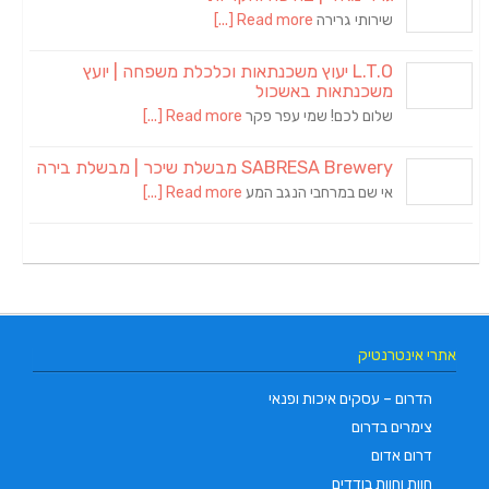
שירותי גרירה
Read more [...]
L.T.O יעוץ משכנתאות וכלכלת משפחה | יועץ
משכנתאות באשכול
שלום לכם! שמי עפר פקר
Read more [...]
SABRESA Brewery מבשלת שיכר | מבשלת בירה
אי שם במרחבי הנגב המע
Read more [...]
אתרי אינטרנטיק
הדרום – עסקים איכות ופנאי
צימרים בדרום
דרום אדום
חוות וחוות בודדים