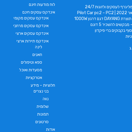
לוח מודעות חינם
ליגרף לעסקים ולזוגות 24/7
אינדקס עסקים חינם
Pilot Car
אינדקס עסקים מקומי
 דגם דרגון 1000W
 מבקשים להשכיר 5 דונם
אינדקס עסקים מרחבי
וף בקבוקים ברי פיקדון
אינדקס עסקים ארצי
יות
אינדקס תיירות ארצי
לינה
ג
חאנים
ספא וטיפולים
מסעדות ואוכל
אטרקציות
חלוציות – מידע
בני נצרים
נווה
שלומית
תמונות
סרטונים
אודות