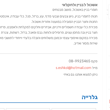
אשכול לבניין ולחקלאי
חומרי בניין באשכול, מושב מבטחים
חנות לחומרי בניין, גיוון צבעים וצבעי מדף, עץ, ברזל, פנל, כלי עבודה, אינסטלצ
החנות וחצר הבניין המובילה במועצה אזורית אשכול.
מכירת כלי עבודה חשמליים וידניים, אביזרים וחלקים למקלחת ולאמבט, פרזול 
חצר בניין ובה מחסן עצים, פרופילים ולוחות גבס ופאנל, ברזל, רשתות, צנרת ו
מכירה במקום ואיסוף עצמי וכמובן משלוחים והובלה בלעדי וייחודי לתושבי מ
שירות מסור ואדיב.
פקס 08-9923465
מייל
s.eshkol@hotmail.com
ניתן למצוא אותנו גם באיזי
גלרייה