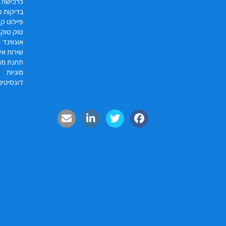
לרכישה
בדיקות פו
פיילוט קאר 2022 |  pc2 – PC2
טוק טוק תוצרת DAYANG
אוגווינד –
שירות איס
תחנת מונ
מוניות
דוגסיטינ