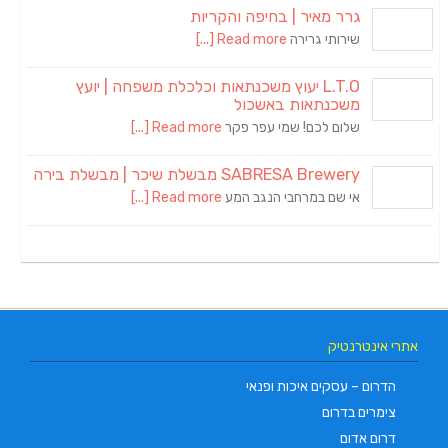
גרר מאיר | בחיפה והקריות
שירותי גרירה
Read more [...]
L.T.O יעוץ משכנתאות וכלכלת משפחה | יועץ
משכנתאות באשכול
שלום לכם! שמי עפר פקר
Read more [...]
SABRESA Brewery מבשלת שיכר | מבשלת בירה
אי שם במרחבי הנגב המע
Read more [...]
אתרי אינטרנטיק
הדרום – עסקים איכות ופנאי
צימרים בדרום
דרום אדום