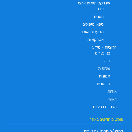
אינדקס תיירות ארצי
לינה
חאנים
ספא וטיפולים
מסעדות ואוכל
אטרקציות
חלוציות – מידע
בני נצרים
נווה
שלומית
תמונות
סרטונים
אודות
ראשי
הצהרת נגישות
פוסטים חדשים באתר
דרוש /ה טכנאי/ת טיפוח