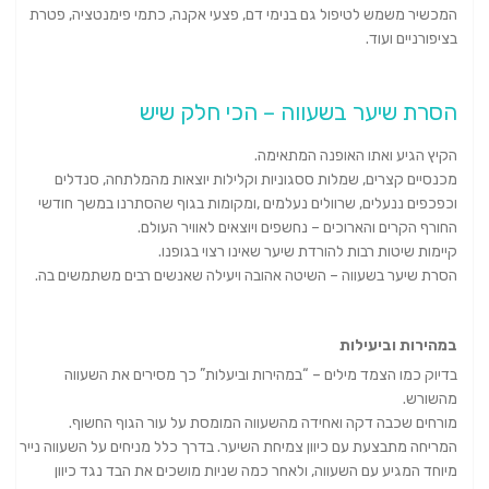
המכשיר משמש לטיפול גם בנימי דם, פצעי אקנה, כתמי פימנטציה, פטרת
בציפורניים ועוד.
הסרת שיער בשעווה – הכי חלק שיש
הקיץ הגיע ואתו האופנה המתאימה.
מכנסיים קצרים, שמלות ססגוניות וקלילות יוצאות מהמלתחה, סנדלים
וכפכפים ננעלים, שרוולים נעלמים ,ומקומות בגוף שהסתרנו במשך חודשי
החורף הקרים והארוכים – נחשפים ויוצאים לאוויר העולם.
קיימות שיטות רבות להורדת שיער שאינו רצוי בגופנו.
הסרת שיער בשעווה – השיטה אהובה ויעילה שאנשים רבים משתמשים בה.
במהירות וביעילות
בדיוק כמו הצמד מילים – “במהירות וביעלות” כך מסירים את השעווה
מהשורש.
מורחים שכבה דקה ואחידה מהשעווה המומסת על עור הגוף החשוף.
המריחה מתבצעת עם כיוון צמיחת השיער. בדרך כלל מניחים על השעווה נייר
מיוחד המגיע עם השעווה, ולאחר כמה שניות מושכים את הבד נגד כיוון