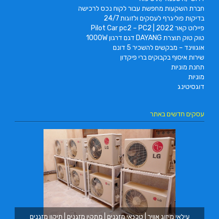
חברת השקעות מחפשת עבור לקוח נכס לרכישה
בדיקות פוליגרף לעסקים ולזוגות 24/7
פיילוט קאר 2022 | Pilot Car pc2 – PC2
טוק טוק תוצרת DAYANG דגם דרגון 1000W
אוגווינד – מבקשים להשכיר 5 דונם
שירות איסוף בקבוקים ברי פיקדון
תחנת מוניות
מוניות
דוגסיטינג
עסקים חדשים באתר
מ.ב
עילאי מיזוג אוויר | טכנאי מזגנים | מתקין מזגנים | תיקון מזגנים