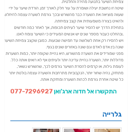
צמיחת השיער בתנועה מהירה והחלטית.
שיטה זו נחשבת יעילה ושומרת על עור חלק לאורך זמן. הורדת שיער על ידי
שעווה מוציאה את השערה כבר מהשורש ובכך גורמת לשערה עצמה להיחלש
ולהאיט בצורה משמעותית את קצב צמיחתה.
בתחילת הדרך יש להסיר שיער לעיתים תכופות, אך לאחר כמה חודשים
,ובהחלט כעבור מספר שנים יש אנשים המעידים כי השיער צומח לאט.
ויש להסירו רק אחת לשלושה עד חמישה שבועות. כמובן שקצב צמיחת השיער
שונה בין אדם לאדם וגם שונה באזורים שונים בגוף.
מפני שמורידים את השערה מהשורש, היא נהיית שקופה יותר, כמות השערות
מדוללות יותר, השערה נהיית עדינה יותר ולעיתים אף לא רואים אותה כלל.
לעומת גילוח, או קרמים להסרת השיער גורמים לכך, שהשורש נשאר,
מתחזק, נהיה שחור יותר, הנקבוביות מתרחבות והשערה עצמה בולטת יותר
כל שיטה אחרת גורמת לכהות השערה ומחזקת אותה.
התקשרו אל חדוה ארג'ואן
077-7296927
גלרייה