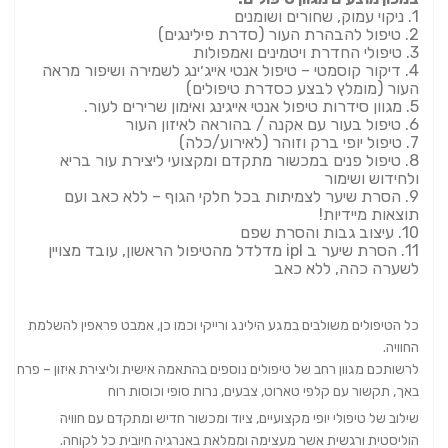
1. ניקוי עמוק, שחורים ושומנים
2. טיפול להבהרת העור (סדרת פילינגים)
3. טיפולי החדרת ויטמינים ואמפולות
4. דיקור קוסמטי – טיפול אנטי אייג׳ינג לשמירה ושיפור מראה
העור (מומלץ לבצע כסדרת טיפולים)
5. מגוון סידרות טיפול אנטי אייגינג ואימון שרירים לעור.
6. טיפול בעור עם אקנה / בהוראה לאיזון העור
7. טיפול יופי ברק וזוהר (לאירוע/כלה)
8. טיפול פנים במכשור מתקדם ומקצועי ליצירת עור בריא
ולחידוש ושימור
9. הסרת שיער לצמיתות בכל חלקי הגוף – ללא כאב ועם
תוצאות מיידיות!
10. עיצוב גבות והסרת שפם
11. הסרת שיער ב ipl מדלדל מהטיפול הראשון, עובד מצויין
לשערה כהה, ללא כאב
כל הטיפולים משולבים במגע הילינג ורייקי וכמו כן, אמבט פראפין להשלמת
החוויה.
לרשותכם מגוון רחב של טיפולים נוספים בהתאמה אישית וליצירת איזון – פרחי
באך, תקשור עם קלפי טארוט, צבעים, נרות סופי וכוסות רוח
שילוב של טיפולי יופי מקצועיים, ציוד ומכשור חדיש ומתקדם עם חוויה
הוליסטית ורגשית אשר מעצימה וממלאת באנרגיה חיובית כל לקוחה. ​