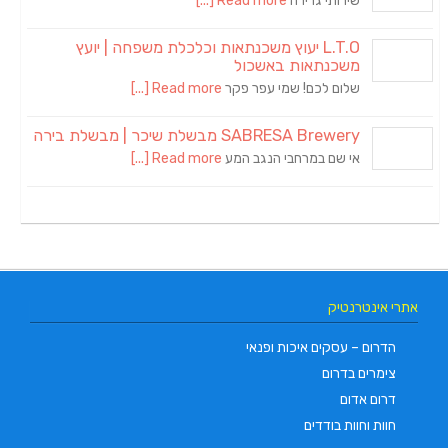
שירותי גרירה
Read more [...]
L.T.O יעוץ משכנתאות וכלכלת משפחה | יועץ
משכנתאות באשכול
שלום לכם! שמי עפר פקר
Read more [...]
SABRESA Brewery מבשלת שיכר | מבשלת בירה
אי שם במרחבי הנגב המע
Read more [...]
אתרי אינטרנטיק
הדרום – עסקים איכות ופנאי
צימרים בדרום
דרום אדום
חוות וחוות בודדים