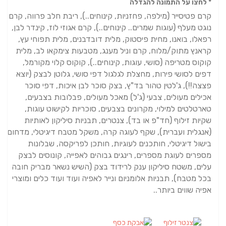
* לחצו על התמונה להגדלה
קרם פטיסייר (מילפה, פחזניות, קינוחים..), ריבת חלב פרווה, קרם
נוגט מעלף (עוגות שמרים.. קינוחים..), קרם אגוזי לוז, קינדר לבן,
רפאלו, בואנו, מחית פיסטוק, מלית דובדבנים,
מלית תפוחי עץ,
קראנץ מתוק/מלוח, קרם וניל מענג, מטבעות צימקאו לב, מלית
קוקוס מטריפה (סושי, עוגות, קינוחים..), קוקוס קלוי מקורמל,
דפים לסושי פירות,
מחצלת לגלגול דפי סושי, גלוטן לבצק (יוצא
פצצה!!), ג'לטין טהור בד"ץ, בצק סוכר לבן איכות, דפי סוכר
אכילים מעולים, צבעי (ג'ל) מאכל מעולים,
פבלובות בצבעים,
טארטלטים למילוי, מקרונים בצבעים, סוכריות לקישוט עוגות,
שקיות זילוף (חד"פ או בד), צנטרים, תבניות סיליקון לאותיות
(אנגלית ועברית),
שקף לעוגה קרה, משקל מטבח דיגיטלי, מדחום
בישול דיגיטלי, חותכנים לעוגיות, חותכן לפריקסה, שבלונות
מספרים לעוגת מספרים, רינגים גבוהים לאפייה,
קונוסים לבצק
עלים, משטח סיליקון ענק לרידוד בצק (השיש נשאר מבריק חובה
בכל מטבח), תבניות אלומניום ונייר לאפיה
ועוד ועוד כלים ומוצרי
אפיה שווים ביותר..