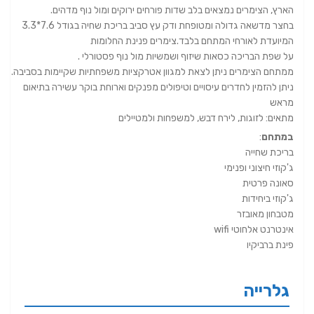
הארץ, הצימרים נמצאים בלב שדות פורחים ירוקים ומול נוף מדהים.
בחצר מדשאה גדולה ומטופחת ודק עץ סביב בריכת שחיה בגודל 7.6*3.3
המיועדת לאורחי המתחם בלבד.צימרים פנינת החלומות
על שפת הבריכה כסאות שיזוף ושמשיות מול נוף פסטורלי .
ממתחם הצימרים ניתן לצאת למגוון אטרקציות משפחתיות שקיימות בסביבה.
ניתן להזמין לחדרים עיסויים וטיפולים מפנקים וארוחת בוקר עשירה בתיאום
מראש
מתאים: לזוגות, לירח דבש, למשפחות ולמטיילים
במתחם
:
בריכת שחייה
ג'קוזי חיצוני ופנימי
סאונה פרטית
ג'קוזי ביחידות
מטבחון מאובזר
אינטרנט אלחוטי wifi
פינת ברביקיו
גלרייה