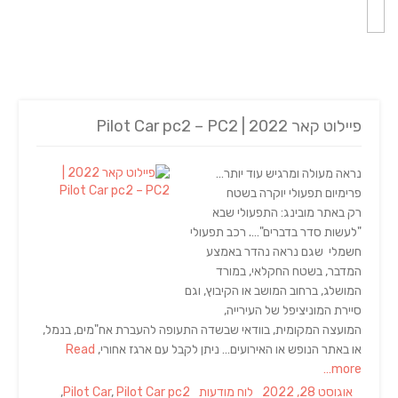
פיילוט קאר 2022 | Pilot Car pc2 – PC2
נראה מעולה ומרגיש עוד יותר…
פרימיום תפעולי יוקרה בשטח
רק באתר מובינג: התפעולי שבא
"לעשות סדר בדברים"…. רכב תפעולי
חשמלי שגם נראה נהדר באמצע
המדבר, בשטח החקלאי, במורד
המושלג, ברחוב המושב או הקיבוץ, וגם
סיירת המוניציפל של העירייה,
המועצה המקומית, בוודאי שבשדה התעופה להעברת אח"מים, בנמל,
או באתר הנופש או האירועים… ניתן לקבל עם ארגז אחורי,
Read
more…
Tags
Categories
Posted
אוגוסט 28, 2022
לוח מודעות
Pilot Car pc2
,
Pilot Car
,