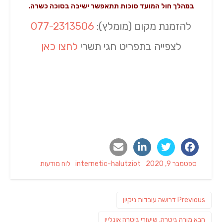
במהלך חול המועד סוכות תתאפשר ישיבה בסוכה כשרה.
להזמנת מקום (מומלץ):
077-2313506
לצפייה בתפריט חגי תשרי
לחצו כאן
Categories
Author
Posted
ספטמבר 9, 2020
internetic-halutziot
לוח מודעות
on
ניווט
Previous
Previous
דרושה עובדות ניקיון
post:
פוסט
הבא
מורה גיטרה, שיעורי גיטרה אונליין